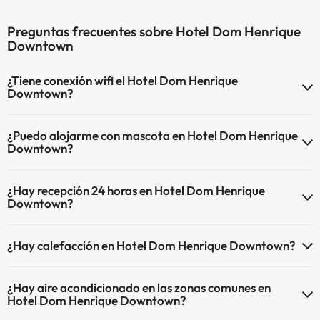
Preguntas frecuentes sobre Hotel Dom Henrique
Downtown
¿Tiene conexión wifi el Hotel Dom Henrique
Downtown?
El Hotel Dom Henrique Downtown dispone de Wi-Fi.
¿Puedo alojarme con mascota en Hotel Dom Henrique
Downtown?
En Hotel Dom Henrique Downtown no se admiten mascotas.
¿Hay recepción 24 horas en Hotel Dom Henrique
Downtown?
Sí, Hotel Dom Henrique Downtown tiene recepción 24 horas.
¿Hay calefacción en Hotel Dom Henrique Downtown?
Sí, Hotel Dom Henrique Downtown tiene calefacción en las zonas
¿Hay aire acondicionado en las zonas comunes en
comunes.
Hotel Dom Henrique Downtown?