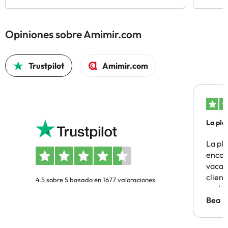
Opiniones sobre Amimir.com
Trustpilot
Amimir.com
La pla
La pl
encon
vacaci
clien
4.5 sobre 5 basado en 1677 valoraciones
probl
antes.
Bea