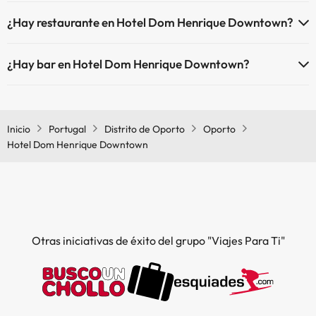
Sí, Hotel Dom Henrique Downtown tiene aire acondicionado en las
¿Hay restaurante en Hotel Dom Henrique Downtown?
zonas comunes.
Sí, Hotel Dom Henrique Downtown tiene restaurante.
¿Hay bar en Hotel Dom Henrique Downtown?
Sí, Hotel Dom Henrique Downtown tiene bar.
Inicio
Portugal
Distrito de Oporto
Oporto
Hotel Dom Henrique Downtown
Otras iniciativas de éxito del grupo "Viajes Para Ti"