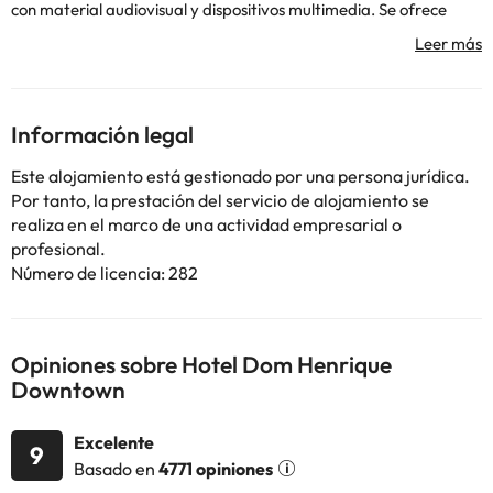
con material audiovisual y dispositivos multimedia. Se ofrece
Servicio Desayuno y Servicio Cena. Dispone de Cuna y Silla Alta
para los más pequeños. También disponemos de Sala de Lectura.
Algunos de los servicios detallados pueden ser de pago. Puedes
Información legal
consultar sus tarifas directamente en el establecimiento. Toda la
información de esta ficha está sujeta a cambios por parte del
Este alojamiento está gestionado por una persona jurídica.
alojamiento. Si tienes dudas, contáctanos.
Por tanto, la prestación del servicio de alojamiento se
realiza en el marco de una actividad empresarial o
profesional.
Número de licencia: 282
Opiniones sobre Hotel Dom Henrique
Downtown
Excelente
9
Basado en
4771 opiniones