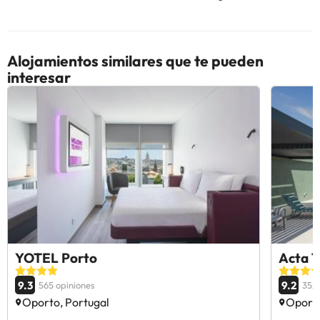
Alojamientos similares que te pueden
interesar
YOTEL Porto
Acta T
9.3
9.2
565 opiniones
352
Oporto, Portugal
Oporto