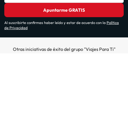
Apuntarme GRATIS
Al suscribirte confirmas haber leído y estar de acuerdo con la
Política
de Privacidad
Otras iniciativas de éxito del grupo "Viajes Para Ti"
Sobre Amimir.com
¿Quiénes somos?
Top destinos
Opiniones de nuestros clientes
Hoteles en Salou