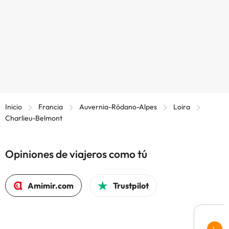
Inicio
Francia
Auvernia-Ródano-Alpes
Loira
Charlieu-Belmont
Opiniones de viajeros como tú
Amimir.com
Trustpilot
L