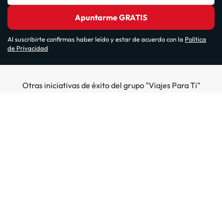
Apuntarme GRATIS
Al suscribirte confirmas haber leído y estar de acuerdo con la
Política
de Privacidad
Otras iniciativas de éxito del grupo "Viajes Para Ti"
Sobre Amimir.com
¿Quiénes somos?
Top destinos
Opiniones de nuestros clientes
Hoteles en Salou