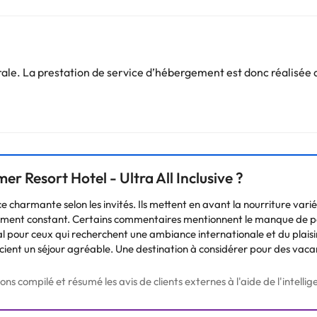
 enfants. Toutes les chambres sont équipées d'une salle de bain privé
lite Digiturk, d'une radio, d'un minibar, d'un système de climatisatio
 connexion Internet.
e. La prestation de service d’hébergement est donc réalisée d
Vous pouvez consulter les tarifs directement auprès de l’établissement
. Si vous avez des questions, contactez-nous.
mer Resort Hotel - Ultra All Inclusive ?
 charmante selon les invités. Ils mettent en avant la nourriture varié
sement constant. Certains commentaires mentionnent le manque de pe
éal pour ceux qui recherchent une ambiance internationale et du plaisir
cient un séjour agréable. Une destination à considérer pour des vac
 compilé et résumé les avis de clients externes à l'aide de l'intelligen