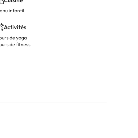
Cuisine
enu infantil
Activités
ours de yoga
ours de fitness