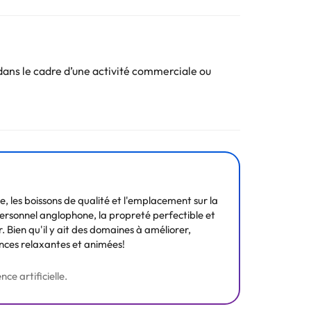
e avec douche, baignoire, WC et sèche-cheveux, ainsi
n à double réglage, d'un coffre-fort électronique,
ans le cadre d’une activité commerciale ou
. Toutes les informations figurant sur cette fiche
e, les boissons de qualité et l'emplacement sur la
rsonnel anglophone, la propreté perfectible et
. Bien qu'il y ait des domaines à améliorer,
ances relaxantes et animées!
ce artificielle.