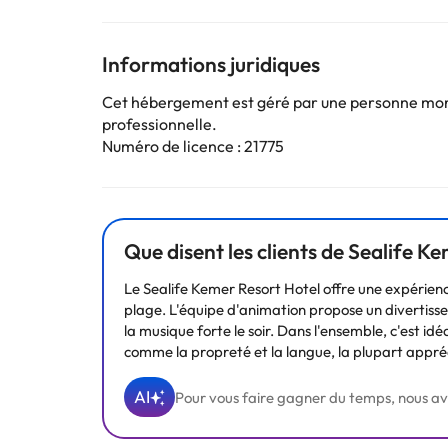
apprécieront sûrement l'aire de jeux et le club pour
que d'un téléphone, de la télévision payante par satel
d'un balcon, d'un tapis, de deux lits simples et d'une
Informations juridiques
Cet hébergement est géré par une personne moral
professionnelle.
Numéro de licence : 21775
Certains des services indiqués peuvent être payants. 
sont susceptibles d’être modifiées par l’hébergement
Que disent les clients de Sealife Ke
Le Sealife Kemer Resort Hotel offre une expérience
plage. L'équipe d'animation propose un divertis
la musique forte le soir. Dans l'ensemble, c'est id
comme la propreté et la langue, la plupart appré
AI
Pour vous faire gagner du temps, nous avons