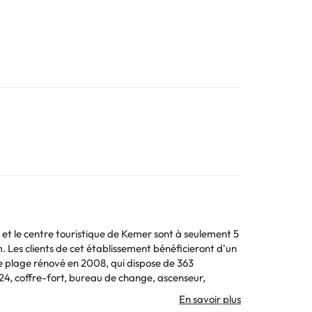
e et le centre touristique de Kemer sont à seulement 5
. Les clients de cet établissement bénéficieront d'un
 de plage rénové en 2008, qui dispose de 363
/24, coffre-fort, bureau de change, ascenseur,
onférence et accès Internet sans fil (payant). Il
 un parking pour les clients. Les plus petits