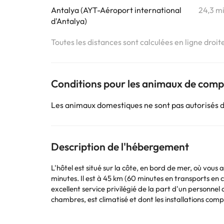
Antalya (AYT-Aéroport international
24,3 m
d'Antalya)
Toutes les distances sont calculées en ligne droit
Conditions pour les animaux de com
Les animaux domestiques ne sont pas autorisés 
Description de l'hébergement
L'hôtel est situé sur la côte, en bord de mer, où vous
minutes. Il est à 45 km (60 minutes en transports en 
excellent service privilégié de la part d'un personnel
chambres, est climatisé et dont les installations com
cafétéria, supérette, salon de coiffure salon, bar, pub,
propose également des services de chambre et de blan