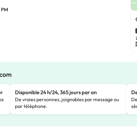
0 PM
.com
er
Disponible 24 h/24, 365 jours par an
De
os
De vraies personnes, joignables par message ou
De
par téléphone.
sé