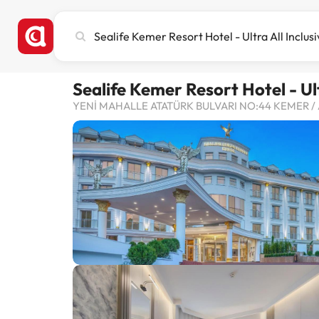
Recherchez
une
ville,
un
Sealife Kemer Resort Hotel - Ult
hôtel
ou
YENİ MAHALLE ATATÜRK BULVARI NO:44 KEMER / A
une
destination