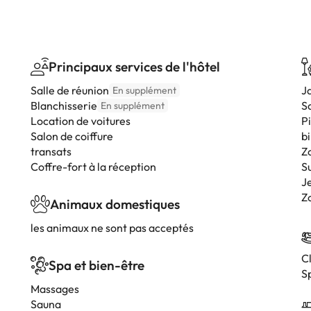
Principaux services de l'hôtel
Salle de réunion
J
En supplément
Blanchisserie
Sa
En supplément
Location de voitures
P
Salon de coiffure
bi
transats
Z
Coffre-fort à la réception
S
Je
Z
Animaux domestiques
les animaux ne sont pas acceptés
C
Spa et bien-être
S
Massages
Sauna