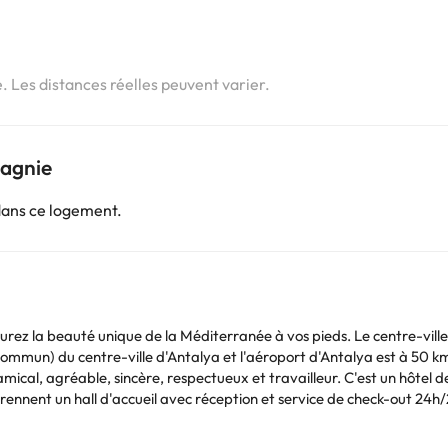
i
e. Les distances réelles peuvent varier.
pagnie
dans ce logement.
 aurez la beauté unique de la Méditerranée à vos pieds. Le centre-vill
commun) du centre-ville d'Antalya et l'aéroport d'Antalya est à 50 km
 amical, agréable, sincère, respectueux et travailleur. C'est un hôtel
prennent un hall d'accueil avec réception et service de check-out 24h
 discothèque, salle de jeux, salle de télévision, restaurant, salles de c
chisserie moyennant des frais supplémentaires, ainsi qu'un parking et