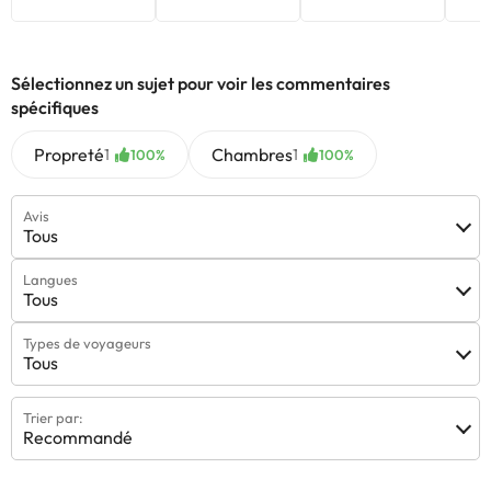
d'une salle de bain avec douche et d
'une terrasse extérieure
avec table de pique-nique.
Les animaux de compagnie sont
admis dans ce bungalow
:-) Super !
Sélectionnez un sujet pour voir les commentaires
Le
Bungalow Marquesa
a une capacité maximale de 5
personnes. Il se compose d'une chambre à coucher avec un lit
spécifiques
double, d'une chambre à coucher avec deux lits simples et d'une
chambre à coucher avec un lit simple.
Il dispose également d'un
Propreté
Chambres
1
1
100%
100%
salon-salle à manger avec coin cuisine, d'une salle de bain avec
douche et d'une terrasse extérieure avec table de pique-nique.
Avis
Les animaux domestiques sont admis dans ce bungalow
:-)
Tous
Super !
- Les bungalows de luxe :
Langues
Le
bungalow Bahia
a une capacité maximale de 4 personnes.
Tous
Il se compose de deux chambres, une chambre avec un lit double
et une chambre avec deux lits simples. Il dispose également d'un
Types de voyageurs
salon-salle à manger avec coin cuisine et d'une salle de bain avec
Tous
douche. Il dispose également d'une terrasse intégrée.
Dans ce
bungalow, les animaux domestiques sont admis
:-) Super !
Trier par:
Le
Bungalow Fangar
a une capacité maximale de 4
Recommandé
personnes. Il dispose de deux chambres à coucher, une chambre
avec un lit double et une autre chambre avec 2 lits simples. Il