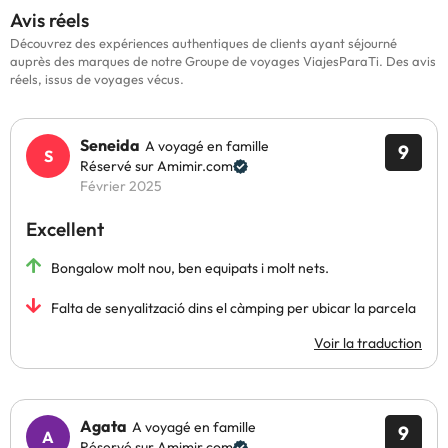
dispose également d'un salon-salle à manger avec coin cuisine et
Avis réels
d'une salle de bain avec douche. Il dispose également d'une
Découvrez des expériences authentiques de clients ayant séjourné
terrasse intégrée.
Les animaux domestiques ne sont pas
auprès des marques de notre Groupe de voyages ViajesParaTi. Des avis
autorisés dans ce bungalow.
réels, issus de voyages vécus.
Le
Bungalow Buda 5
a une capacité maximale de 5
personnes. Il dispose de deux chambres, une chambre avec un lit
double et une autre chambre avec 3 lits simples. Il dispose
Seneida
A voyagé en famille
9
également d'un salon-salle à manger avec coin cuisine et d'une
Réservé sur Amimir.com
salle de bains avec douche.
Ce bungalow n'accepte pas les
Février 2025
animaux de compagnie.
Tous les bungalows sont équipés de TV, tables et chaises,
Excellent
réfrigérateur, micro-ondes, cafetière à capsules, grille-pain,
ustensiles de cuisine, climatisation et chauffage, barbecue, wi-fi
Bongalow molt nou, ben equipats i molt nets.
gratuit et parking (1 place de parking gratuite par bungalow). Le
linge de lit et les serviettes de toilette font l'objet d'un supplément.
Falta de senyalització dins el càmping per ubicar la parcela
Lorsque vous quittez le bungalow, vous devez le laisser dans l'état
où vous l'avez trouvé en entrant.
Voir la traduction
Si vous souhaitez séjourner avec vos animaux de compagnie,
veuillez d'abord vérifier le type de bungalow. Il est indispensable
de nous informer que vous voyagerez avec vos animaux.
Agata
Le camping se trouve à 1,5 km du centre ville. Il est également
A voyagé en famille
9
très proche du parc naturel du Delta de l'Ebre, où vous pourrez
Réservé sur Amimir.com