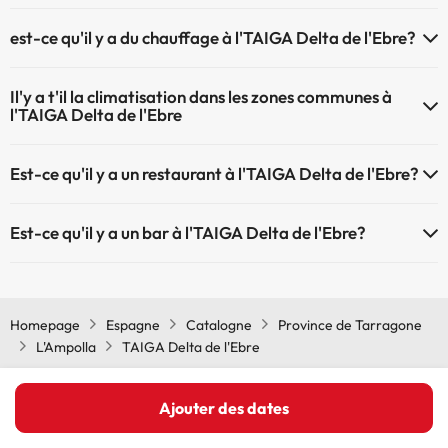
Oui, l'@@ à une piscine (ce service peut être payant). Ici vous avez
est-ce qu'il y a du chauffage à l'TAIGA Delta de l'Ebre?
plus d'info sur la piscine et d'autres installations.
Oui, l'TAIGA Delta de l'Ebre dispose de chauffage dans lez zones
Piscine extérieure (saison d'été)
Il'y a t'il la climatisation dans les zones communes à
communes
l'TAIGA Delta de l'Ebre
Oui, il y à la climatisation aux zone communes de l'TAIGA Delta de
Est-ce qu'il y a un restaurant à l'TAIGA Delta de l'Ebre?
l'Ebre
Oui, il y a un restaurant à l'TAIGA Delta de l'Ebre
Est-ce qu'il y a un bar à l'TAIGA Delta de l'Ebre?
Oui, il y a un bar à l'TAIGA Delta de l'Ebre
Homepage
Espagne
Catalogne
Province de Tarragone
L'Ampolla
TAIGA Delta de l'Ebre
Ajouter des dates
Autres sites web de notre groupe de voyage
ViajesParaTi