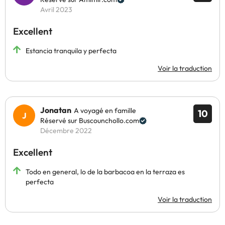
Avril 2023
pêcher et pratiquer des sports nautiques tels que la planche à
voile, le kayak et la voile.
Excellent
Le village de pêcheurs de L'Ampolla est bien relié à l'autoroute
AP-7. Le camping se trouve à 20 minutes de Deltebre, à 18 km
Estancia tranquila y perfecta
d'Amposta et à environ 30 minutes de Tarragone et du parc à
thème Port Aventura.
Voir la traduction
Réservez dès maintenant au
TAIGA Delta de l'Ebre
***
et
profitez de quelques jours de plaisir dans les Terres de l'Ebre.
Jonatan
A voyagé en famille
10
Réservé sur Buscounchollo.com
Certains des services indiqués peuvent être payants. Vous
Décembre 2022
pouvez consulter les tarifs directement auprès de
Excellent
l’établissement. Toutes les informations figurant sur cette fiche
sont susceptibles d’être modifiées par l’hébergement. Si vous
Todo en general, lo de la barbacoa en la terraza es
avez des questions, contactez-nous.
perfecta
Voir la traduction