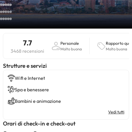
7.7
Personale
Rapporto qual
Molto buona
Molto buona
3468 recensioni
​Strutture e servizi
Wifi e Internet
Spa e benessere
Bambini e animazione
Vedi tutti
Orari di check-in e check-out