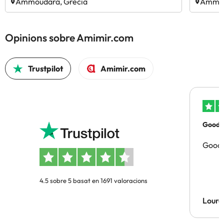
Ammoudara, Grècia
Ammou
Opinions sobre Amimir.com
Trustpilot
Amimir.com
Good p
Good 
4.5 sobre 5 basat en 1691 valoracions
Lourd