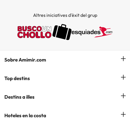
Altres iniciatives d'èxit del grup
Sobre Amimir.com
¿Qui som?
Top destins
La nostra newsletter
Hotels a Salou
Destins a illes
Opinions
Hotels a Lloret de Mar
El nostre blog
Hotels a les Illes Balears
Hoteles en la costa
Hotels a Andorra la Vella
Hotels a les Illes Canaries