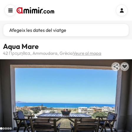
Afegeix les dates del viatge
Aqua Mare
42 Προμηθεα, Ammoudara, Grècia
Veure al mapa