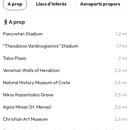
A prop
Pancretan Stadium
1,2 mi
"Theodoros Vardinogiannis" Stadium
1,7 mi
Talos Plaza
2 mi
Venetian Walls of Heraklion
2,2 mi
Natural History Museum of Crete
2,4 mi
Nikos Kazantzakis Grave
2,5 mi
Agios Minas (St. Menas)
2,6 mi
Christian Art Museum
2,6 mi