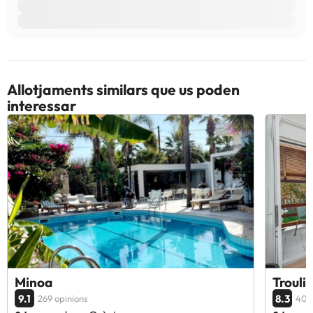
Allotjaments similars que us poden
interessar
Minoa
Trouli
9.1
8.3
269 opinions
401 