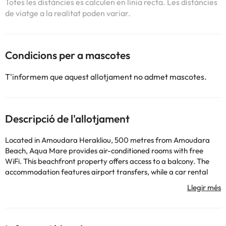
Totes les distàncies es calculen en línia recta. Les distàncies
de viatge a la realitat poden variar.
Condicions per a mascotes
T'informem que aquest allotjament no admet mascotes.
Descripció de l'allotjament
Located in Amoudara Herakliou, 500 metres from Amoudara
Beach, Aqua Mare provides air-conditioned rooms with free
WiFi. This beachfront property offers access to a balcony. The
accommodation features airport transfers, while a car rental
service is also available. Each unit is equipped with a terrace
offering sea views, a flat-screen TV, a dining area, a well-fitted
kitchen and a private bathroom with bath, a hair dryer and free
toiletries. A fridge and kitchenware are also provided, as well as
a coffee machine and a kettle. At the apartment complex, each