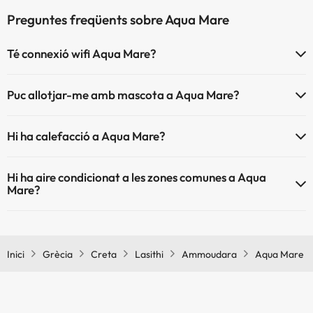
Preguntes freqüents sobre Aqua Mare
Té connexió wifi Aqua Mare?
El Aqua Mare disposa de Wi-Fi.
Puc allotjar-me amb mascota a Aqua Mare?
Aqua Mare no admet mascotes.
Hi ha calefacció a Aqua Mare?
Sí, Aqua Mare té calefacció a les zones comunes.
Hi ha aire condicionat a les zones comunes a Aqua
Mare?
Sí, Aqua Mare té aire condicionat a les zones comunes.
Inici
Grècia
Creta
Lasithi
Ammoudara
Aqua Mare