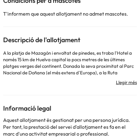
Condicions per a mascotes
T'informem que aquest allotjament no admet mascotes.
Descripció de l'allotjament
A la platja de Mazagón i envoltat de pinedes, es troba l'Hotel a
només 15 km de Huelva capital ia pocs metres de les últimes
platges verges del continent. Donada la seva proximitat al Parc
Nacional de Doñana (el més extens d'Europa), a la Ruta
Colombina (Descobriment d'Amèrica) així com al llogaret del
Rocío, el converteix en un establiment amb una localització
estratègica, indicat per al client que cerca la tranquil·litat, el
relax i el contacte amb la natura així com per a reunions de
treball i seminaris. Portugal està a 6 km i Sevilla a 1 km.. L'hotel
Informació legal
compta amb 24 habitacions en 2 plantes, recepció oberta 24
hores, restaurant amb capacitat per a 7 comensals i
Aquest allotjament és gestionat per una persona jurídica.
especialitzat en carns de la serra i peixos de la costa de Huelva,
Per tant, la prestació del servei d'allotjament es fa en el
amb menús especials per a empreses; cafeteria amb capacitat
marc d'una activitat empresarial o professional.
per a 6 persones i coneguda a la zona per la seva rebosteria