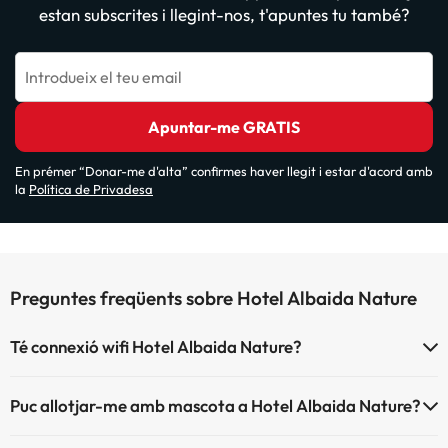
estan subscrites i llegint-nos, t'apuntes tu també?
Introdueix el teu email
Apuntar-me GRATIS
En prémer “Donar-me d'alta” confirmes haver llegit i estar d'acord amb
la
Política de Privadesa
Preguntes freqüents sobre Hotel Albaida Nature
Té connexió wifi Hotel Albaida Nature?
El Hotel Albaida Nature disposa de Wi-Fi.
Puc allotjar-me amb mascota a Hotel Albaida Nature?
Hotel Albaida Nature no admet mascotes.