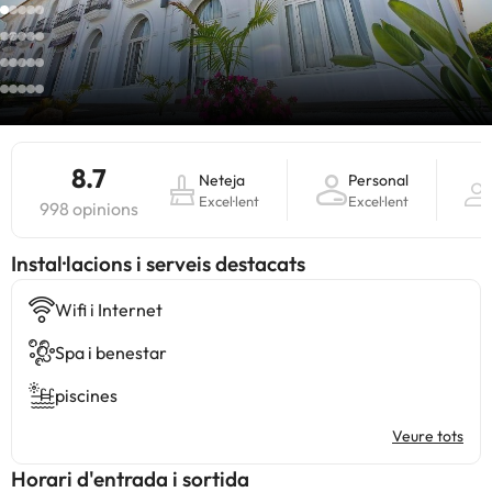
8.7
Neteja
Personal
Excel·lent
Excel·lent
998 opinions
Instal·lacions i serveis destacats
Wifi i Internet
Spa i benestar
piscines
Veure tots
Horari d'entrada i sortida