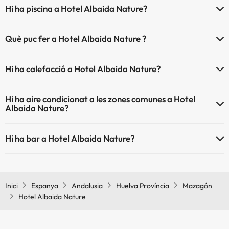
Hi ha piscina a Hotel Albaida Nature?
Sí, Hotel Albaida Nature té piscina (aquest servei pot ser de
Què puc fer a Hotel Albaida Nature ?
pagament) Aquí tens més info sobre la piscina i altres instal·lacions.
L'Hotel Albaida Nature disposa de les següents activitats (algunes
Piscina a l'aire lliure (temporada d'estiu)
Hi ha calefacció a Hotel Albaida Nature?
poden ser de pagament).
Sí, Hotel Albaida Nature té calefacció a les zones comunes.
Massatgista
Hi ha aire condicionat a les zones comunes a Hotel
Albaida Nature?
Sí, Hotel Albaida Nature té aire condicionat a les zones comunes.
Hi ha bar a Hotel Albaida Nature?
Sí, Hotel Albaida Nature té bar.
Inici
Espanya
Andalusia
Huelva Província
Mazagón
Hotel Albaida Nature