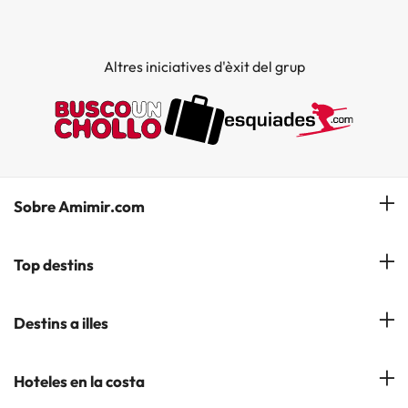
Altres iniciatives d'èxit del grup
Sobre Amimir.com
¿Qui som?
Top destins
La nostra newsletter
Hotels a Salou
Destins a illes
Opinions
Hotels a Lloret de Mar
El nostre blog
Hotels a les Illes Balears
Hoteles en la costa
Hotels a Andorra la Vella