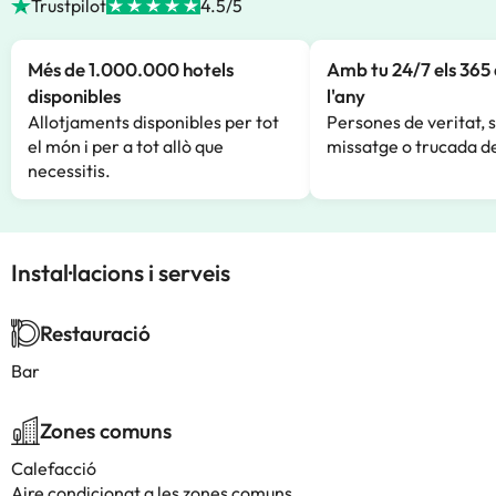
Trustpilot
4.5/5
Més de 1.000.000 hotels
Amb tu 24/7 els 365 
disponibles
l'any
Allotjaments disponibles per tot
Persones de veritat, 
el món i per a tot allò que
missatge o trucada de
necessitis.
Instal·lacions i serveis
Restauració
Bar
Zones comuns
Calefacció
Aire condicionat a les zones comuns