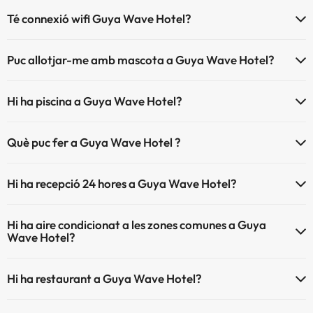
Té connexió wifi Guya Wave Hotel?
El Guya Wave Hotel disposa de Wi-Fi.
Puc allotjar-me amb mascota a Guya Wave Hotel?
Guya Wave Hotel no admet mascotes.
Hi ha piscina a Guya Wave Hotel?
Sí, Guya Wave Hotel té piscina (aquest servei pot ser de pagament)
Què puc fer a Guya Wave Hotel ?
Aquí tens més info sobre la piscina i altres instal·lacions.
L'Guya Wave Hotel disposa de les següents activitats (algunes poden
Piscina a l'aire lliure (temporada d'estiu)
Hi ha recepció 24 hores a Guya Wave Hotel?
ser de pagament).
Sí, Guya Wave Hotel té recepció 24 hores.
Massatgista
Hi ha aire condicionat a les zones comunes a Guya
Wave Hotel?
Sí, Guya Wave Hotel té aire condicionat a les zones comunes.
Hi ha restaurant a Guya Wave Hotel?
Sí, Guya Wave Hotel té restaurant.