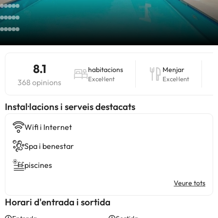
8.1
habitacions
Menjar
Excel·lent
Excel·lent
368 opinions
Instal·lacions i serveis destacats
Wifi i Internet
Spa i benestar
piscines
Veure tots
Horari d'entrada i sortida