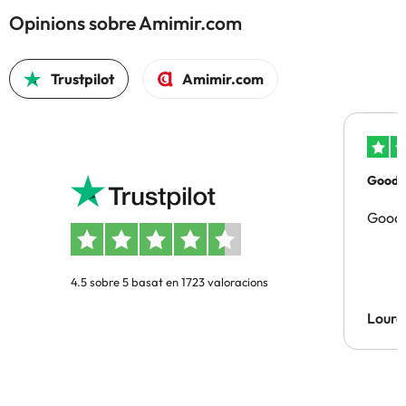
Opinions sobre Amimir.com
Trustpilot
Amimir.com
Good p
Good 
4.5 sobre 5 basat en 1723 valoracions
Lourd