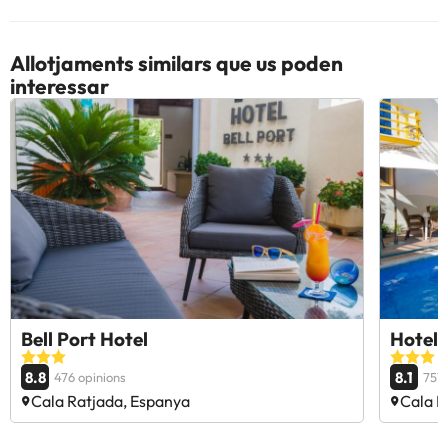
Allotjaments similars que us poden
interessar
Bell Port Hotel
Hotel 
8.8
8.1
476 opinions
757 
Cala Ratjada, Espanya
Cala R