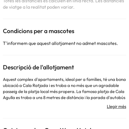
Totes les distàncies es calculen en línia recta. Les distàncies
de viatge a la realitat poden variar.
Condicions per a mascotes
T'informem que aquest allotjament no admet mascotes.
Descripció de l'allotjament
Aquest complex d'apartaments, ideal per a famílies, té una bona
ubicació a Cala Ratjada i es troba a no més que un agradable
passeig de la platja local més propera. La famosa platja de Cala
Agulla es troba a uns 8 metres de distància i la parada d'autobús
més propera es troba a no més de 5 metres del complex. Aquest
és un lloc meravellós per gaudir d'una estada agradable sota el
sol mediterrani.