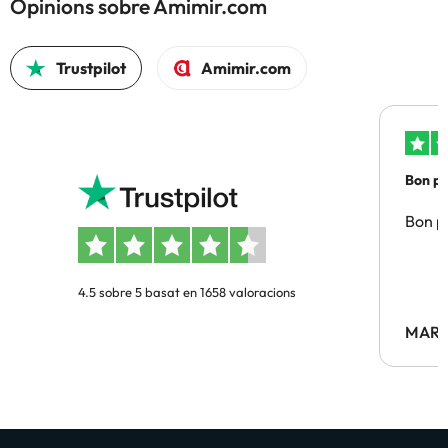
Opinions sobre Amimir.com
Trustpilot
Amimir.com
Bon pre
Bon pr
4.5 sobre 5 basat en 1658 valoracions
MARC