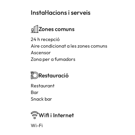
Instal·lacions i serveis
Zones comuns
24 h recepció
Aire condicionat a les zones comuns
Ascensor
Zona per a fumadors
Restauració
Restaurant
Bar
Snack bar
Wifi i Internet
Wi-Fi