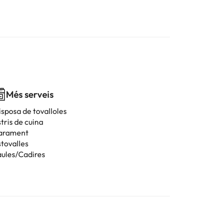
Més serveis
isposa de tovalloles
tris de cuina
arament
stovalles
aules/Cadires