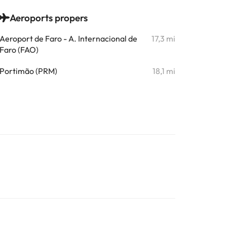
Aeroports propers
Aeroport de Faro - A. Internacional de
17,3 mi
Faro (FAO)
Portimão (PRM)
18,1 mi