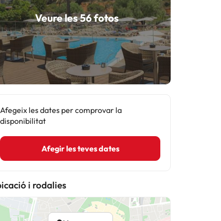
Veure les 56 fotos
Afegeix les dates per comprovar la
disponibilitat
Afegir les teves dates
icació i rodalies