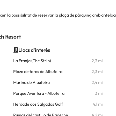
en la possibilitat de reservar la plaça de pàrquing amb antelac
ch Resort
Llocs d'interès
i
La Franja (The Strip)
2,3 mi
i
Plaza de toros de Albufeira
2,3 mi
i
Marina de Albufeira
2,4 mi
i
Parque Aventura - Albufeira
3 mi
i
Herdade dos Salgados Golf
4,1 mi
i
Ruinas del castillo de Paderne
4,2 mi