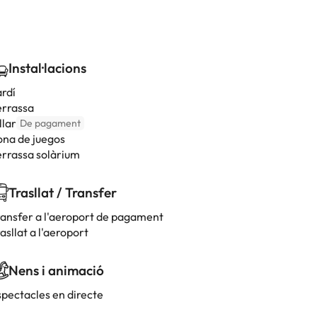
Instal·lacions
ardí
errassa
llar
De pagament
ona de juegos
errassa solàrium
Trasllat / Transfer
ransfer a l'aeroport de pagament
asllat a l'aeroport
Nens i animació
spectacles en directe