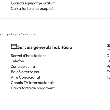
Guarda equipatge gratuit
Caixa forta a la recepció
la tipologia d'habitació.
Serveis generals habitació
Servei d'habitacions
D
Telèfon
Es
Zona de cuina
P
Balcó o terrassa
E
Aire Condicionat
T
Canals TV internacionals
Caixa forta de pagament