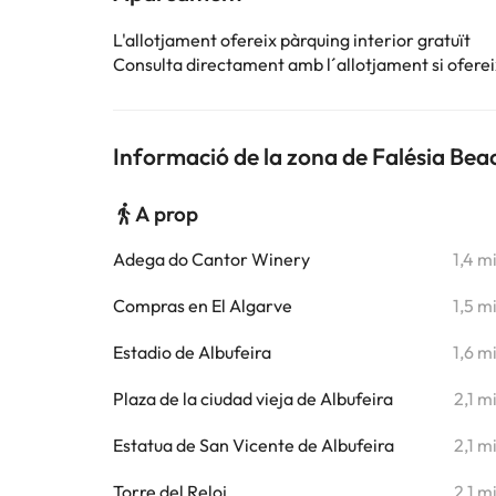
L'allotjament ofereix pàrquing interior gratuït
Consulta directament amb l´allotjament si ofereix
Informació de la zona de Falésia Bea
A prop
Adega do Cantor Winery
1,4 m
Compras en El Algarve
1,5 m
Estadio de Albufeira
1,6 m
Plaza de la ciudad vieja de Albufeira
2,1 m
Estatua de San Vicente de Albufeira
2,1 m
Torre del Reloj
2,1 m