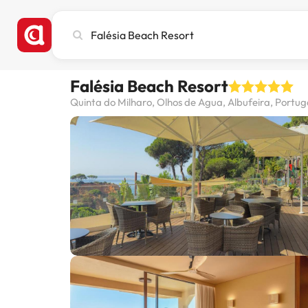
Cerca
ciutat,
hotel
o
Falésia Beach Resort
destinació
Quinta do Milharo, Olhos de Agua, Albufeira, Portug