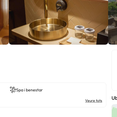
Spa i benestar
Ub
Veure tots