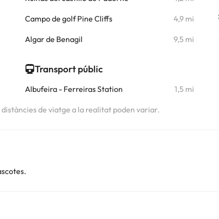
i
Campo de golf Pine Cliffs
4,9 mi
i
Algar de Benagil
9,5 mi
Transport públic
Albufeira - Ferreiras Station
1,5 mi
s distàncies de viatge a la realitat poden variar.
ascotes.