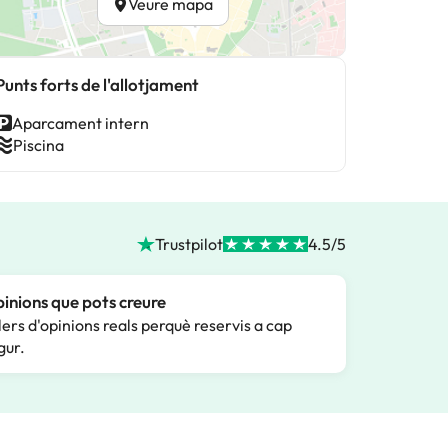
Veure mapa
Punts forts de l'allotjament
Aparcament intern
Piscina
Trustpilot
4.5/5
inions que pots creure
lers d'opinions reals perquè reservis a cap
gur.