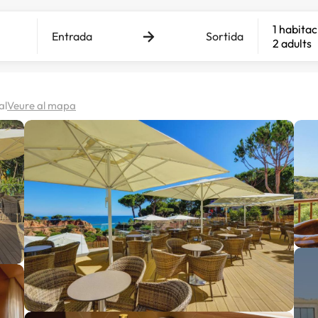
1 habitac
Entrada
Sortida
2 adults
al
Veure al mapa