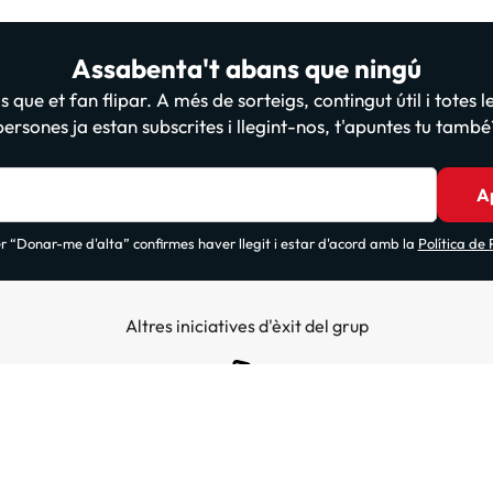
Assabenta't abans que ningú
 que et fan flipar. A més de sorteigs, contingut útil i totes 
persones ja estan subscrites i llegint-nos, t'apuntes tu també
A
 “Donar-me d'alta” confirmes haver llegit i estar d'acord amb la
Política de
Altres iniciatives d'èxit del grup