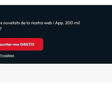
les novetats de la nostra web i App. 200 mil
?
puntar-me GRATIS
 Privadesa