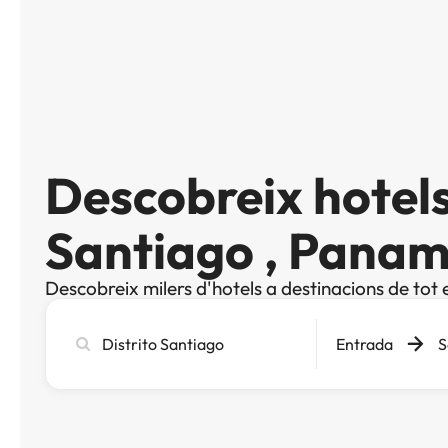
Descobreix hotels
Santiago , Pana
Descobreix milers d'hotels a destinacions de tot 
Cerca
Entrada
S
ciutat,
hotel
o
destinació