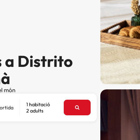
 a Distrito
mà
el món
1 habitació
ortida
2 adults