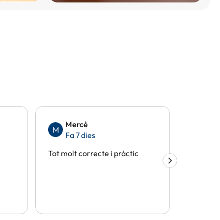
Mercè
Eli
M
E
Fa 7 dies
Fa 
Tot molt correcte i pràctic
Tot perf