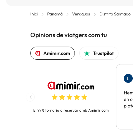
Inici
Panamà
Veraguas
Distrito Santiago
Opinions de viatgers com tu
Amimir.com
Trustpilot
L
Hem 
en c
pla
El 97% tornaria a reservar amb Amimir.com