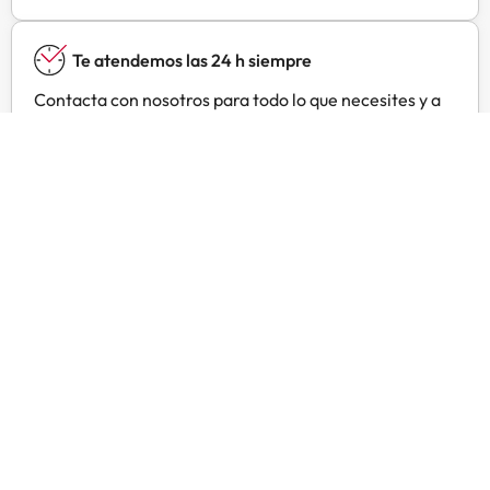
Te atendemos las 24 h siempre
Contacta con nosotros para todo lo que necesites y a
cualquier hora.
Precios especiales
Encuentra ofertas exclusivas especialmente
negociadas para ti con Amimir Selection.
Opiniones de viajeros como tú
Amimir.com
Trustpilot