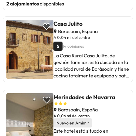
2 alojamientos
disponibles
Casa Julito
Barasoain, España
A 0,04 mi del centro
5
14 opiniones
La Casa Rural Casa Julito, de
gestión familiar, está ubicada en la
localidad rural de Barásoain y tiene
cocina totalmente equipada y patio
amueblado. Se halla a 10 minutos
en coche del valle de Valdorba. El
alojamiento presenta una
Merindades de Navarra
decoración colorida y tiene suelo
de baldosa con alfombras. La Casa
Barasoain, España
Julito combina tradición y
A 0,06 mi del centro
tecnología. El edificio conserva
Nuevo en Amimir
algunos elementos antiguos y tiene
Este hotel está situado en
techo con paneles solares para