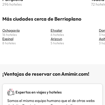
296 hoteles
72 hotel
Más ciudades cerca de Berrioplano
Ochagavía
Etxalar
Don
16 hoteles
6 hoteles
3 ho
Espinal
Arizcun
Aoi
8 hoteles
5 hoteles
3 ho
¡Ventajas de reservar con Amimir.com!
Expertos en viajes y hoteles
Somos el mismo equipo humano que el de otras webs