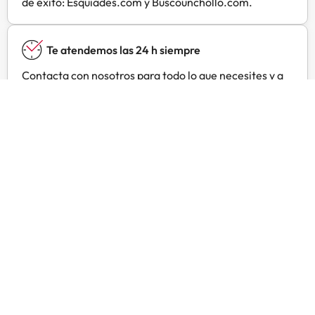
de éxito: Esquiades.com y Buscounchollo.com.
Te atendemos las 24 h siempre
Contacta con nosotros para todo lo que necesites y a
cualquier hora.
Precios especiales
Encuentra ofertas exclusivas especialmente
negociadas para ti con Amimir Selection.
Opiniones de viajeros como tú
Amimir.com
Trustpilot