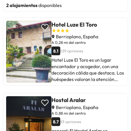
2 alojamientos
disponibles
Hotel Luze El Toro
Berrioplano, España
A 0,28 mi del centro
8.1
539 opiniones
Hotel Luze El Toro es un lugar
encantador y acogedor, con una
decoración cálida que destaca. Los
huéspedes valoran la atención
amable del personal y la
comodidad de las habitaciones.
Algunos mencionan problemas con
Hostal Aralar
el aire acondicionado y ruido en las
Berrioplano, España
habitaciones. A pesar de ello, la
A 0,88 mi del centro
mayoría elogia la buena cocina, la
8.7
83 opiniones
comodidad de las camas y la
ubicación tranquila. Ideal para
general: El Hostal Aralar se