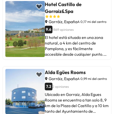
Hotel Castillo de
Gorraiz&Spa
Gorráiz, España
A 0,17 mi del centro
9.6
1869 opiniones
El hotel está situado en una zona
natural, a 4 km del centro de
Pamplona, y es fácilmente
accesible desde cualquier punto.
Por eso es ideal para disfrutar de la
naturaleza y relajarse. Las
estaciones de trenes y autobuses
Alda Egües Rooms
están situadas a 4 km y 4,5 km
Gorráiz, España
A 0,99 mi del centro
respectivamente. También hay
7.2
2 opiniones
tiendas a 1 km del complejo. Este
encantador hotel con aire
Ubicado en Gorraiz, Alda Egues
acondicionado, construido en
Rooms se encuentra a tan solo 8, 9
2008, tiene un toque personal de
km de la Plaza del Castillo y a 10 km
delicadeza y sofisticación que
tanto del Ayuntamiento de