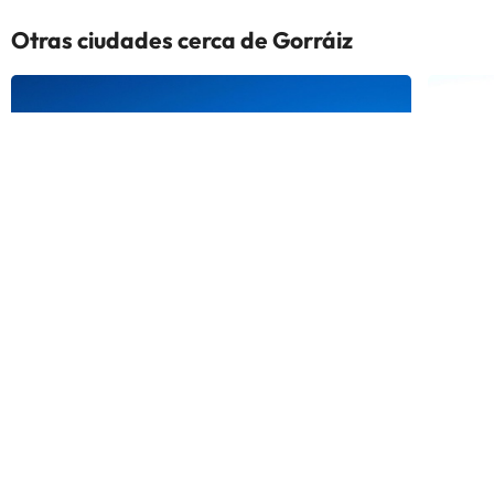
en las 4 salas y los huéspedes
Otras ciudades cerca de Gorráiz
también pueden hacer uso del
gimnasio, de la piscina de
hidromasaje (puede ser de pago),
los baños turcos, la ducha de
sensaciones y la sala VIP.
Pamplona
Tudela
296 hoteles
72 hotel
Más ciudades cerca de Gorráiz