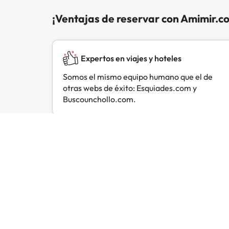
¡Ventajas de reservar con Amimir.c
Expertos en viajes y hoteles
Somos el mismo equipo humano que el de
otras webs de éxito: Esquiades.com y
Buscounchollo.com.
Opiniones de viajeros como tú
Amimir.com
Trustpilot
E