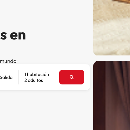
s en
l mundo
1 habitación
Salida
2 adultos