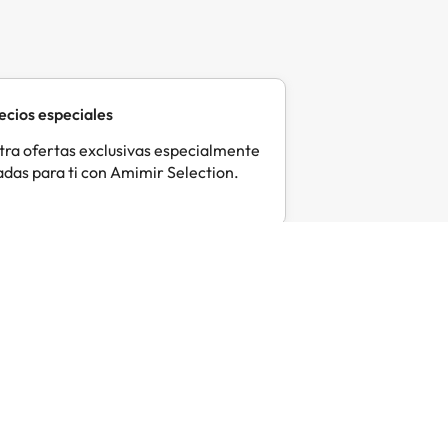
ecios especiales
ra ofertas exclusivas especialmente
das para ti con Amimir Selection.
Marian
Fel
M
F