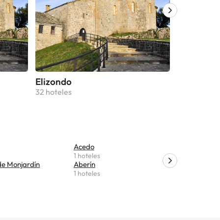
Elizondo
Olite
32 hoteles
29 hoteles
Acedo
Abaurrep
1 hoteles
1 hoteles
de Monjardín
Aberín
Garralda
1 hoteles
1 hoteles