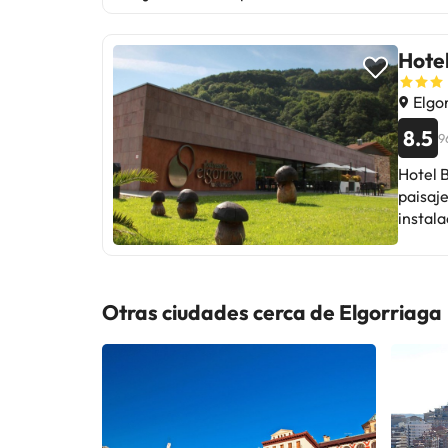
Hotel
Elgo
8.5
9
Hotel 
paisaje
instal
aparcam
habita
es idea
A pesar
Otras ciudades cerca de Elgorriaga
estanci
de la n