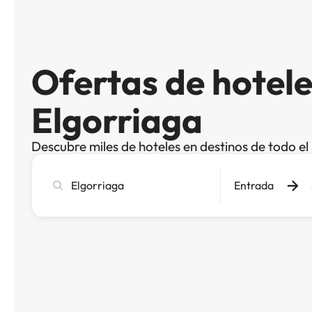
Ofertas de hotele
Elgorriaga
Descubre miles de hoteles en destinos de todo e
Busca
Entrada
ciudad,
hotel
o
destino