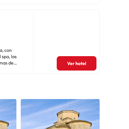
a, con
 spa, las
emas de
Ver hotel
as
n general,
aire libre.
taca la
y disfrutar