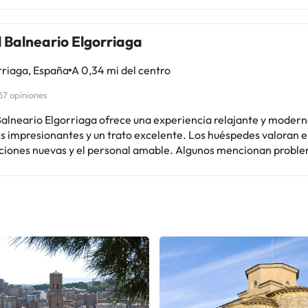
 Balneario Elgorriaga
rriaga, España
A 0,34 mi del centro
67 opiniones
Balneario Elgorriaga ofrece una experiencia relajante y modern
s impresionantes y un trato excelente. Los huéspedes valoran el
aciones nuevas y el personal amable. Algunos mencionan probl
iento los fines de semana y la falta de aire acondicionado en l
ciones. La comida, aunque buena, podría mejorar en variedad. E
l para desconectar, con aguas termales geniales y actividades al 
 de algunas críticas en el servicio de hostelería, la mayoría des
a agradable y la calidad del balneario. Perfecto para relajarse 
aturaleza.