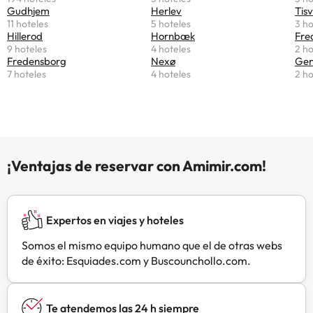
un aparcamiento sin asistencia
Gudhjem
Herlev
Tisv
gratuito disponible.
11 hoteles
5 hoteles
3 ho
Hillerod
Hornbæk
Fre
9 hoteles
4 hoteles
2 ho
Fredensborg
Nexø
Gen
7 hoteles
4 hoteles
2 ho
¡Ventajas de reservar con Amimir.com!
Expertos en viajes y hoteles
Somos el mismo equipo humano que el de otras webs
de éxito: Esquiades.com y Buscounchollo.com.
Te atendemos las 24 h siempre