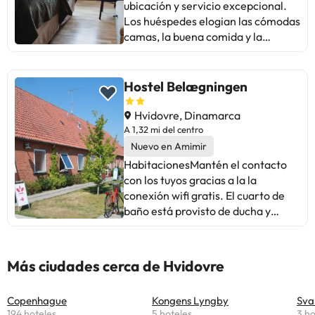
ubicación y servicio excepcional.
Los huéspedes elogian las cómodas
camas, la buena comida y la
atención del personal. Algunos
señalan áreas de mejora, como la
limpieza en habitaciones y la falta
Hostel Belægningen
de amabilidad en recepción.
Aunque hay opiniones mixtas sobre
Hvidovre, Dinamarca
la piscina, la mayoría disfruta de
A 1,32 mi del centro
las instalaciones. En resumen, es un
Nuevo en Amimir
hotel recomendado para estancias
HabitacionesMantén el contacto
cortas y familias, pero con
con los tuyos gracias a la la
oportunidades de mejora en el
conexión wifi gratis. El cuarto de
mantenimiento y la atención al
baño está provisto de ducha y
cliente. ¡Ideal para una escapada
secadores de pelo. Entre las
cerca del centro!
comodidades, se incluyen
escritorio y cortinas opacas,
Más ciudades cerca de Hvidovre
además de un servicio de limpieza
disponible de forma limitada.
Copenhague
Kongens Lyngby
Sva
Servicios de negocios y otros Hay
194 hoteles
5 hoteles
3 ho