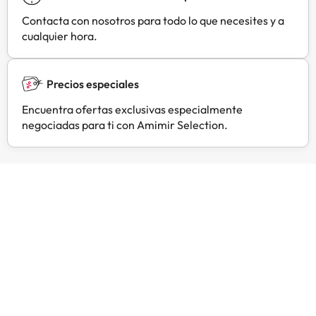
Contacta con nosotros para todo lo que necesites y a
cualquier hora.
Precios especiales
Encuentra ofertas exclusivas especialmente
negociadas para ti con Amimir Selection.
Opiniones de viajeros como tú
Amimir.com
Trustpilot
J
J
H