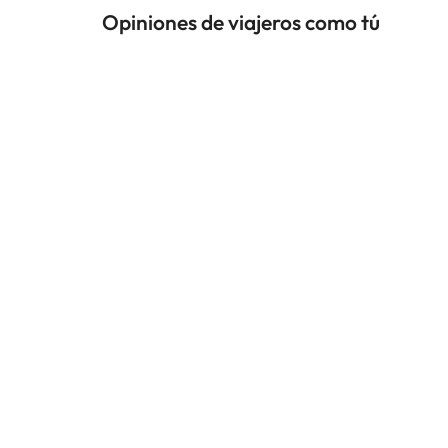
Opiniones de viajeros como tú
Amimir.com
Trustpilot
J
Con
El 97% volvería a reservar con Amimir.com
Recibe GRATIS ofertas de hoteles de los buen