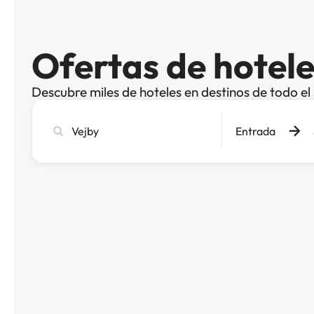
Ofertas de hotele
Descubre miles de hoteles en destinos de todo e
Busca
Entrada
ciudad,
hotel
o
destino