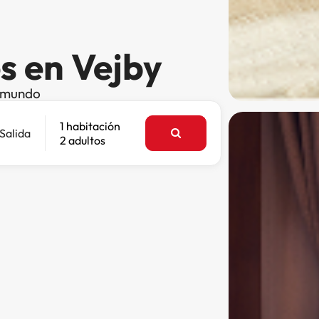
s en Vejby
l mundo
1 habitación
Salida
2 adultos