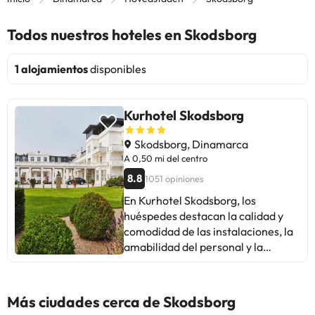
Todos nuestros hoteles en Skodsborg
1 alojamientos
disponibles
Kurhotel Skodsborg
Skodsborg, Dinamarca
A 0,50 mi del centro
8.8
1051 opiniones
En Kurhotel Skodsborg, los
huéspedes destacan la calidad y
comodidad de las instalaciones, la
amabilidad del personal y la
variedad de servicios como el spa y
la comida. Algunos comentarios
mencionan problemas con la
Más ciudades cerca de Skodsborg
temperatura en las habitaciones,