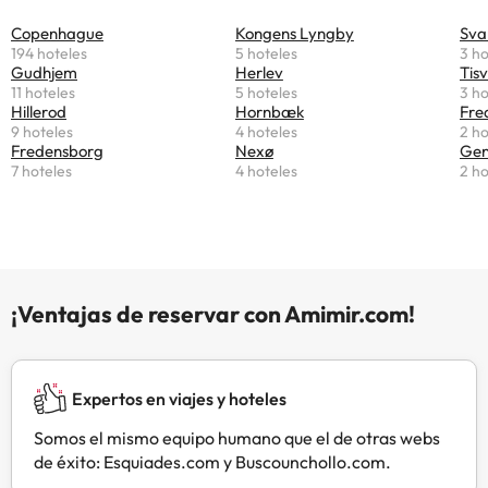
ruido en ciertas áreas y falta de
Copenhague
Kongens Lyngby
Sva
variedad en la oferta
194 hoteles
5 hoteles
3 ho
gastronómica. En general, es un
Gudhjem
Herlev
Tisv
lugar ideal para relajarse y
11 hoteles
5 hoteles
3 ho
disfrutar de un ambiente
Hillerod
Hornbæk
Fre
9 hoteles
4 hoteles
2 ho
acogedor. Perfecto para quienes
Fredensborg
Nexø
Gen
buscan un retiro tranquilo cerca del
7 hoteles
4 hoteles
2 ho
mar, con atención amable y
servicios de calidad.
¡Ventajas de reservar con Amimir.com!
Expertos en viajes y hoteles
Somos el mismo equipo humano que el de otras webs
de éxito: Esquiades.com y Buscounchollo.com.