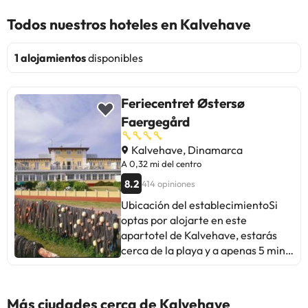
Todos nuestros hoteles en Kalvehave
1 alojamientos
disponibles
Feriecentret Østersø
Faergegård
Kalvehave, Dinamarca
A 0,32 mi del centro
8.2
414 opiniones
Ubicación del establecimientoSi
optas por alojarte en este
apartotel de Kalvehave, estarás
cerca de la playa y a apenas 5 min
en coche de Kalvehave
Labyrintpark. Además, este
apartotel de playa se encuentra a
Más ciudades cerca de Kalvehave