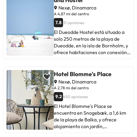
Nexø, Dinamarca
A 4,87 mi del centro
7.8
31 opiniones
El Dueodde Hostel está situado a
solo 250 metros de la playa de
Dueodde, en la isla de Bornholm, y
ofrece habitaciones con conexión
WiFi gratuita en las zonas
comunes. Hay aparcamiento
gratuito. Todas las habitaciones
Hotel Blomme's Place
tienen baño privado con ducha.
Nexø, Dinamarca
Todas las habitaciones tienen
A 2,78 mi del centro
acceso a una cocina compartida y a
9.2
450 opiniones
una sala de TV. Por un suplemento,
los huéspedes pueden disfrutar de
El Hotel Blomme's Place se
un refrescante baño en la piscina
encuentra en Snogebæk, a 1,6 km
cubierta con tobogán de agua
de la playa de Balka, y ofrece
antes de relajarse en la sauna. Los
alojamiento con jardín,
niños podrán disfrutar de la piscina
aparcamiento privado gratuito,