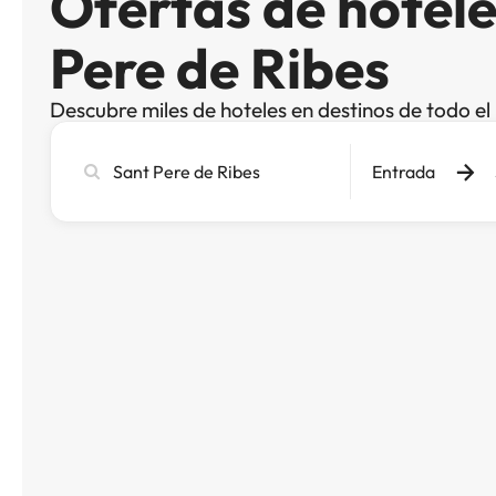
Ofertas de hotele
Pere de Ribes
Descubre miles de hoteles en destinos de todo e
Busca
Entrada
ciudad,
hotel
o
destino