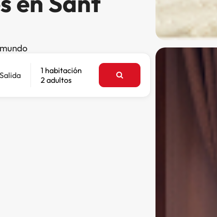
s en Sant
l mundo
1 habitación
Salida
2 adultos