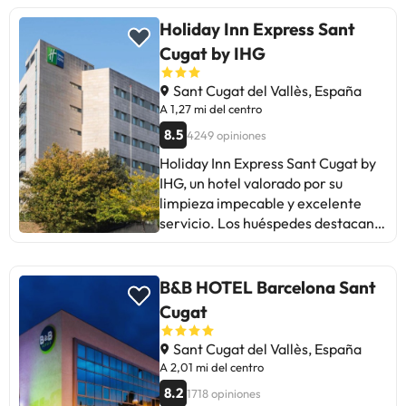
servicial. Algunos han mencionado
que el desayuno buffet podría
Holiday Inn Express Sant
mejorar en variedad, pero en
Cugat by IHG
general, las opiniones destacan la
excelencia del hotel. Ideal para
Sant Cugat del Vallès, España
viajeros que buscan un lugar
A 1,27 mi del centro
cómodo y bien situado cerca de
8.5
4249 opiniones
Barcelona.
Holiday Inn Express Sant Cugat by
IHG, un hotel valorado por su
limpieza impecable y excelente
servicio. Los huéspedes destacan
el trato del personal, la comodidad
de las habitaciones y el delicioso
desayuno. Algunos mencionan la
B&B HOTEL Barcelona Sant
falta de variedad en la comida y
Cugat
problemas con las almohadas y la
temperatura en las habitaciones. A
Sant Cugat del Vallès, España
pesar de pequeñas deficiencias
A 2,01 mi del centro
como el transporte limitado y
8.2
1718 opiniones
problemas con los ascensores, la