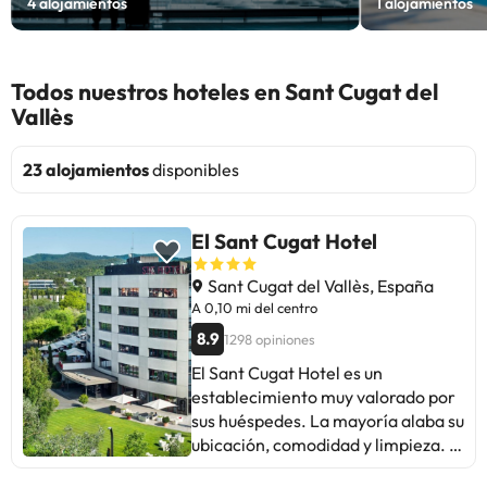
4
alojamientos
1
alojamientos
Todos nuestros hoteles en Sant Cugat del
Vallès
23 alojamientos
disponibles
El Sant Cugat Hotel
Sant Cugat del Vallès, España
A 0,10 mi del centro
8.9
1298 opiniones
El Sant Cugat Hotel es un
establecimiento muy valorado por
sus huéspedes. La mayoría alaba su
ubicación, comodidad y limpieza. El
personal es considerado amable y