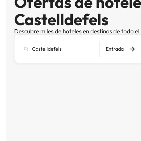
Ofertas de hotele
Castelldefels
Descubre miles de hoteles en destinos de todo e
Busca
Entrada
ciudad,
hotel
o
destino