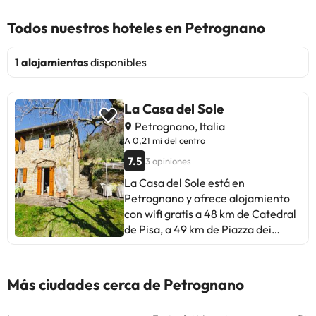
Todos nuestros hoteles en Petrognano
1 alojamientos
disponibles
La Casa del Sole
Petrognano, Italia
A 0,21 mi del centro
7.5
3 opiniones
La Casa del Sole está en
Petrognano y ofrece alojamiento
con wifi gratis a 48 km de Catedral
de Pisa, a 49 km de Piazza dei
Miracoli y a 49 km de Torre
inclinada de Pisa. El alojamiento,
que está a 17 km de Estación de
Más ciudades cerca de Petrognano
tren de Montecatini, dispone de
jardín y parking privado gratis. La