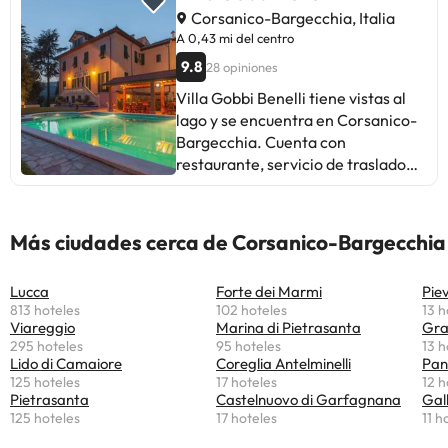
coronavirus (COVID-19), este
privado gratuito. La villa cuenta
Corsanico-Bargecchia, Italia
alojamiento está tomando
con terraza, vistas al mar, 4
A 0,43 mi del centro
medidas para garantizar la
dormitorios, sala de estar, TV de
9.8
28 opiniones
seguridad de los clientes y el
pantalla plana por cable, cocina
personal. Por este motivo, algunos
equipada y 5 baños con bidet y
Villa Gobbi Benelli tiene vistas al
servicios e instalaciones pueden
ducha. La villa también cuenta con
lago y se encuentra en Corsanico-
verse limitados o no estar
zona de estar, lavadora y 5 baños
Bargecchia. Cuenta con
disponibles.
con secador de pelo. La Piazza dei
restaurante, servicio de traslado
Miracoli y la torre inclinada de Pisa
gratuito, bar, jardín, piscina de
están a 30 km de la villa. El
temporada al aire libre y terraza. El
aeropuerto más cercano es el
bed and breakfast ofrece wifi y
Más ciudades cerca de Corsanico-Bargecchia
aeropuerto internacional de Pisa,
parking privado, ambos gratis.
ubicado a 39 km de la Villa Cà ai
Villa Gobbi Benelli ofrece TV de
Lucca
Forte dei Marmi
Pie
Venti.En este alojamiento no se
pantalla plana y baño privado con
813 hoteles
102 hoteles
13 h
pueden celebrar despedidas de
artículos de aseo gratuitos,
Viareggio
Marina di Pietrasanta
Gra
soltero o soltera ni fiestas
secador de pelo y bidet. También
295 hoteles
95 hoteles
13 h
similares. Informa a Villa Cà ai
hay una cocina equipada con
Lido di Camaiore
Coreglia Antelminelli
Pan
125 hoteles
17 hoteles
12 h
Venti con antelación de tu hora
horno, fogones y tostadora en
Pietrasanta
Castelnuovo di Garfagnana
Gal
prevista de llegada. Para ello,
algunas unidades El alojamiento
125 hoteles
17 hoteles
11 h
puedes utilizar el apartado de
ofrece desayuno continental o