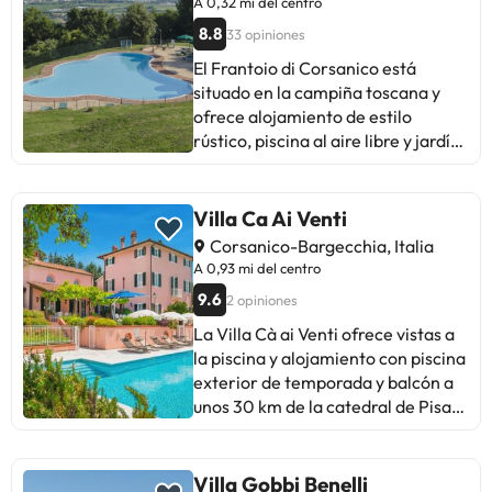
dispone de 1 dormitorio, una cocina
A 0,32 mi del centro
as a coffee machine and a kettle. At
con nevera y fogones, y 2 baños
8.8
33 opiniones
the farm stay, units have bed linen
con bidet, artículos de aseo
and towels. Barbecue facilities are
El Frantoio di Corsanico está
gratuitos y lavadora. Hay toallas y
at guests' disposal and guests can
situado en la campiña toscana y
ropa de cama en la casa rural.
also relax in the garden, beside the
ofrece alojamiento de estilo
Catedral de Pisa está a 26 km del
pool with a view, or on the sun
rústico, piscina al aire libre y jardín.
alojamiento, y Piazza dei Miracoli
terrace. Livorno Port is 48 km from
Está a 9 km de la estación de
está a 26 km. El aeropuerto
the farm stay, while Viareggio train
Pietrasanta. Los apartamentos
(Aeropuerto internacional de Pisa)
station is 8.2 km from the property.
disponen de suelo de terracota, TV,
Villa Ca Ai Venti
está a 34 km, y el alojamiento
The nearest airport is Pisa
zona de estar y cocina totalmente
ofrece servicio de traslado de pago
Corsanico-Bargecchia, Italia
International Airport, 35 km from
equipada con horno. El baño
para ir o volver del aeropuerto.Las
A 0,93 mi del centro
Agriturismo Villa Cenami - big
privado incluye ducha. El Frantoio
llegadas después del horario
9.6
2 opiniones
POOL with view.En este
di Corsanico está a 11 km de
habitual conllevan un suplemento
alojamiento no se pueden celebrar
Viareggio y a 35 minutos en coche
La Villa Cà ai Venti ofrece vistas a
de 10 EUR. Este servicio debe
despedidas de soltero o soltera ni
de Pisa.Es necesario realizar el
la piscina y alojamiento con piscina
organizarse previamente con el
fiestas similares.
pago antes de la llegada a través
exterior de temporada y balcón a
establecimiento.Gestionado por un
de transferencia bancaria. El
unos 30 km de la catedral de Pisa.
particular
alojamiento se pondrá en contacto
Esta villa cuenta con piscina
contigo después de reservar para
privada, jardín, zona de barbacoa,
darte las instrucciones. A causa del
WiFi gratuita y aparcamiento
Villa Gobbi Benelli