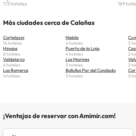
173 hoteles
169 hote
Más ciudades cerca de Calañas
Cortelazor
Niebla
Cum
16 hoteles
4 hoteles
3 ho
Hinojos
Puerto de la Laja
Cas
8 hoteles
4 hoteles
2 ho
Valdelarco
Los Marines
Val
6 hoteles
3 hoteles
2 ho
Los Romeros
Bollullos Par del Condado
Cor
4 hoteles
3 hoteles
2 ho
¡Ventajas de reservar con Amimir.com!