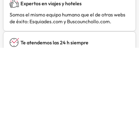
Expertos en viajes y hoteles
Somos el mismo equipo humano que el de otras webs
de éxito: Esquiades.com y Buscounchollo.com.
Te atendemos las 24 h siempre
Contacta con nosotros para todo lo que necesites y a
cualquier hora.
Precios especiales
Encuentra ofertas exclusivas especialmente
negociadas para ti con Amimir Selection.
Opiniones de viajeros como tú