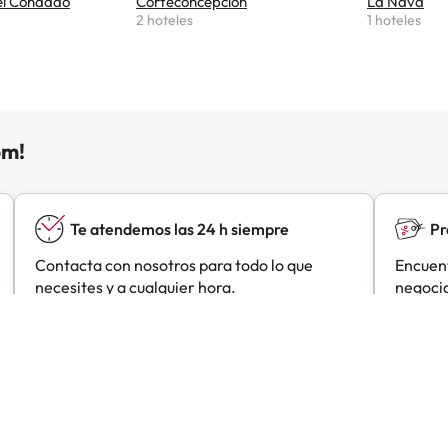
del Condado
Corteconcepción
La Nava
2 hoteles
1 hoteles
om!
Te atendemos las 24 h siempre
Pr
Contacta con nosotros para todo lo que
Encuent
necesites y a cualquier hora.
negocia