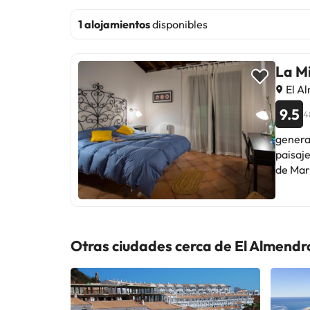
1 alojamientos
disponibles
La M
El A
9.5
4
genera
paisaje.,
Otras ciudades cerca de El Almendr