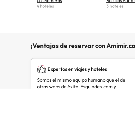
Los Romeros
Bollullos Par 
4 hoteles
3 hoteles
¡Ventajas de reservar con Amimir.c
Expertos en viajes y hoteles
Somos el mismo equipo humano que el de
otras webs de éxito: Esquiades.com y
Buscounchollo.com.
Opiniones de viajeros como tú