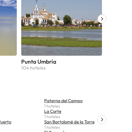
Punta Umbría
Islantilla
104 hoteles
103 hoteles
Paterna del Campo
El Cerro 
1 hoteles
1 hoteles
La Corte
1 hoteles
Puerto
San Bartolomé de la Torre
1 hoteles