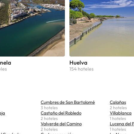
anela
Huelva
eles
154 hoteles
Cumbres de San Bartolomé
Calañas
3 hoteles
2 hoteles
aja
Castaño del Robledo
Villablanca
2 hoteles
1 hoteles
Valverde del Camino
Lucena del 
2 hoteles
1 hoteles