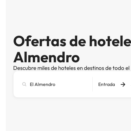
Ofertas de hotele
Almendro
Descubre miles de hoteles en destinos de todo e
Busca
Entrada
ciudad,
hotel
o
destino