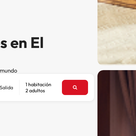
s en El
l mundo
1 habitación
Salida
2 adultos