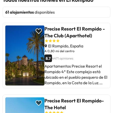
61 alojamientos
disponibles
Precise Resort El Rompido -
The Club (Aparthotel)
El Rompido, España
A 0,80 mi del centro
8.7
4471 opiniones
Apartamentos Precise Resort el
Rompido 4* Este complejo está
ubicado en el pueblo pesquero de El
Rompido, en la Costa de la Luz.
Prácticamente se encuentra en el
espacio protegido de las Marismas
del Río Piedras y Flecha del
Precise Resort El Rompido-
Rompido. A 17'5Kms se encuentra
The Hotel
Punta Umbría y a 27,5Kms la