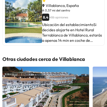
Villablanca, España
A 0,57 mi del centro
8.4
486 opiniones
Ubicación del establecimientoSi
decides alojarte en Hotel Rural
Terrablanca de Villablanca, estarás
a apenas 14 min en coche de
Reserva natural de las marismas
de Castro Marim y Vila Real de
Santo António. Además, este hotel
Otras ciudades cerca de Villablanca
se encuentra a 14,3 km de Molino
de El Pintado y a 15 km de Oficina
de turismo de Ayamonte. Las
distancias se expresan en números
redondos. Molino de El Pintado:
14,3 km Reserva natural de las
marismas de Castro Marim y Vila
Real de Santo António: 14,5 km
Oficina de turismo de Ayamonte: 15