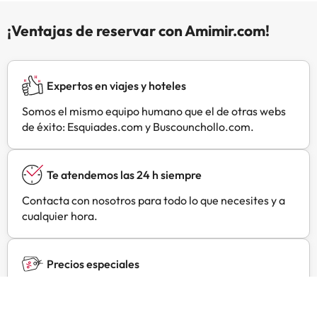
mantendrá en contacto con los
¡Ventajas de reservar con Amimir.com!
tuyos; también podrás ver tu
programa favorito en el televisor
con canales digitales. El baño
privado con ducha y bañera
Expertos en viajes y hoteles
combinadas está provisto de
bañera profunda y secadores de
Somos el mismo equipo humano que el de otras webs
pelo. Para comerEn Hotel Rural
de éxito: Esquiades.com y Buscounchollo.com.
Terrablanca tienes un snack bar o
delicatessen a tu disposición.
Disfruta de un detalle de
Te atendemos las 24 h siempre
bienvenida gratuito organizado por
Contacta con nosotros para todo lo que necesites y a
la recepción todos los días, donde
cualquier hora.
podrás conocer a otros huéspedes
mientras tomas un bocado. Apaga
la sed con tu bebida favorita en el
Precios especiales
bar o lounge. Se ofrece un
desayuno bufé todos los días de
Encuentra ofertas exclusivas especialmente
9:00 a 12:00 con un coste
negociadas para ti con Amimir Selection.
adicional. Servicios de negocios y