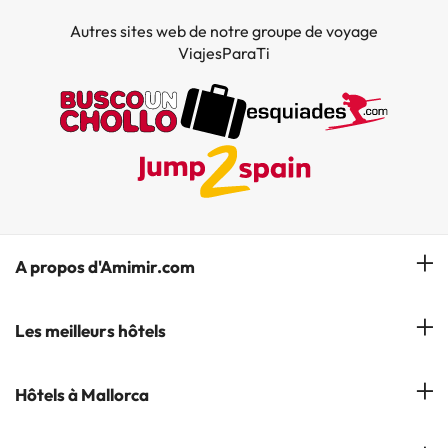
Autres sites web de notre groupe de voyage
ViajesParaTi
A propos d'Amimir.com
Notre équipe
Les meilleurs hôtels
Gérer réservation
Hôtels à Salou
Hôtels à Mallorca
S'abonner à notre bulletin d'information
Hôtels à Calella
Avis
Hôtels à Cala Millor