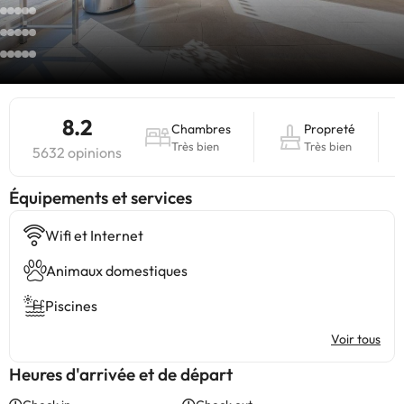
8.2
Chambres
Propreté
Très bien
Très bien
5632 opinions
​Équipements et services
Wifi et Internet
Animaux domestiques
Piscines
Voir tous
Heures d'arrivée et de départ