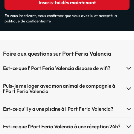
Inscris-toi dès maintenant
En vous inscrivant, vous confirmez que vous avez lu et accepté la
politique de confidentialité
Foire aux questions sur Port Feria Valencia
Est-ce que l' Port Feria Valencia dispose de wifi?
Le Port Feria Valencia dispose du Wifi.
Puis-je me loger avec mon animal de compagnie à
l'Port Feria Valencia
À l'hôtel Port Feria Valencia les animaux de compagnie sont
Est-ce qu'il y a une piscine à l'Port Feria Valencia?
bienvenus (sous demande et de payement à la réception). Consultez
les conditions.
Oui, l'@@ à une piscine (ce service peut être payant). Ici vous avez
Est-ce que l'Port Feria Valencia à une réception 24h?
plus d'info sur la piscine et d'autres installations.