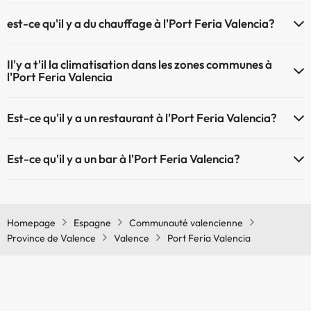
L'Port Feria Valencia dispose de récepction 24h
Piscine extérieure (saison d'été)
est-ce qu'il y a du chauffage à l'Port Feria Valencia?
Oui, l'Port Feria Valencia dispose de chauffage dans lez zones
Il'y a t'il la climatisation dans les zones communes à
communes
l'Port Feria Valencia
Oui, il y à la climatisation aux zone communes de l'Port Feria Valencia
Est-ce qu'il y a un restaurant à l'Port Feria Valencia?
Oui, il y a un restaurant à l'Port Feria Valencia
Est-ce qu'il y a un bar à l'Port Feria Valencia?
Oui, il y a un bar à l'Port Feria Valencia
Homepage
Espagne
Communauté valencienne
Province de Valence
Valence
Port Feria Valencia