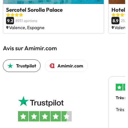
Sercotel Sorolla Palace
Hotel 
9.2
8.9
8931 opinions
2553
Valence, Espagne
Valenc
Avis sur Amimir.com
Trustpilot
Amimir.com
Très s
Très 