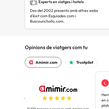
Experts en viatges i hotels
Des del 2002 presents amb altres webs
d'èxit com Esquiades.com i
Buscounchollo.com.
Opinions de viatgers com tu
Amimir.com
Trustpilot
L
Hem 
en c
pla
El 97% tornaria a reservar amb Amimir.com