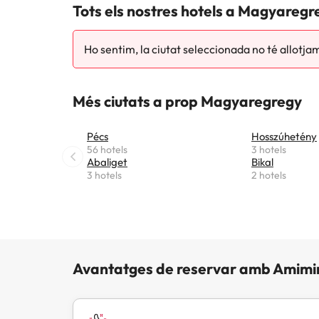
Tots els nostres hotels a Magyaregr
Ho sentim, la ciutat seleccionada no té allotja
Més ciutats a prop Magyaregregy
Pécs
Hosszúhetény
56 hotels
3 hotels
Abaliget
Bikal
3 hotels
2 hotels
Avantatges de reservar amb Amimi