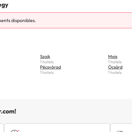
egy
ments disponibles.
Szajk
Majs
1 hotels
1 hotels
Pécsvárad
Ócsárd
1 hotels
1 hotels
r.com!