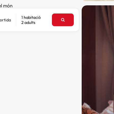
el món
1 habitació
ortida
2 adults