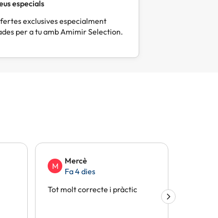
eus especials
fertes exclusives especialment
des per a tu amb Amimir Selection.
Mercè
Eli
M
E
Fa 4 dies
Fa 
Tot molt correcte i pràctic
Tot perf