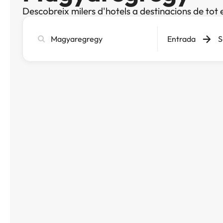
Descobreix milers d'hotels a destinacions de tot 
Cerca
Entrada
S
ciutat,
hotel
o
destinació