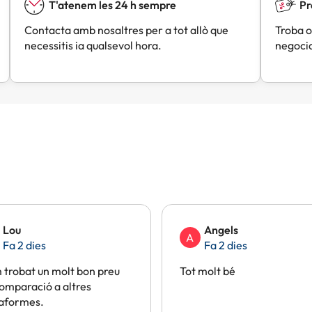
T'atenem les 24 h sempre
Pr
Contacta amb nosaltres per a tot allò que
Troba o
necessitis ia qualsevol hora.
negocia
Lou
Angels
A
Fa 2 dies
Fa 2 dies
trobat un molt bon preu
Tot molt bé
omparació a altres
taformes.