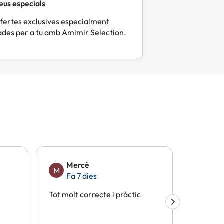
eus especials
fertes exclusives especialment
des per a tu amb Amimir Selection.
Mercè
Eli
M
E
Fa 7 dies
Fa 1
Tot molt correcte i pràctic
Tot perf