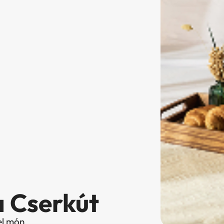
a Cserkút
el món