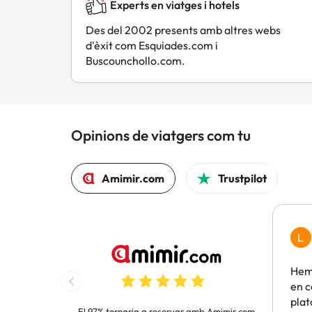
Experts en viatges i hotels
Des del 2002 presents amb altres webs
d'èxit com Esquiades.com i
Buscounchollo.com.
Opinions de viatgers com tu
Amimir.com
Trustpilot
L
Hem 
en c
pla
El 97% tornaria a reservar amb Amimir.com