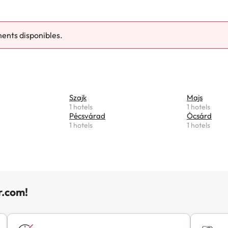
ments disponibles.
Szajk
Majs
1 hotels
1 hotels
Pécsvárad
Ócsárd
1 hotels
1 hotels
r.com!