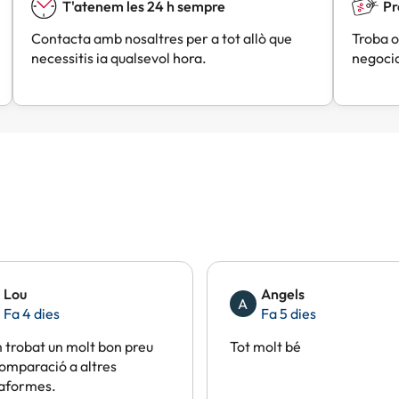
T'atenem les 24 h sempre
Pr
Contacta amb nosaltres per a tot allò que
Troba o
necessitis ia qualsevol hora.
negocia
Lou
Angels
A
Fa 4 dies
Fa 5 dies
trobat un molt bon preu
Tot molt bé
omparació a altres
taformes.