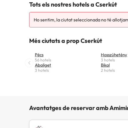
Tots els nostres hotels a Cserkút
Ho sentim, la ciutat seleccionada no té allotja
Més ciutats a prop Cserkút
Pécs
Hosszúhetény
56 hotels
3 hotels
Abaliget
Bikal
3 hotels
2 hotels
Avantatges de reservar amb Amimi