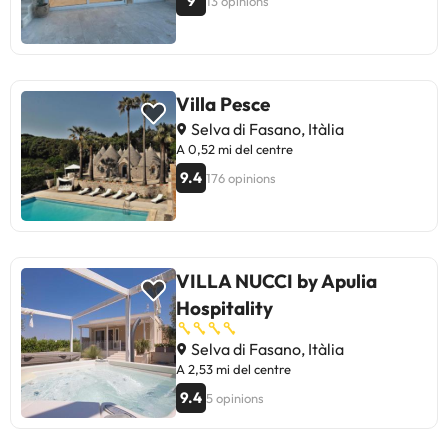
9
13 opinions
Villa Pesce
Selva di Fasano, Itàlia
A 0,52 mi del centre
9.4
176 opinions
VILLA NUCCI by Apulia
Hospitality
Selva di Fasano, Itàlia
A 2,53 mi del centre
9.4
5 opinions