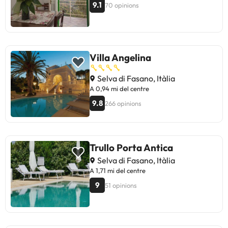
9.1
70 opinions
Villa Angelina
Selva di Fasano, Itàlia
A 0,94 mi del centre
9.8
266 opinions
Trullo Porta Antica
Selva di Fasano, Itàlia
A 1,71 mi del centre
9
51 opinions