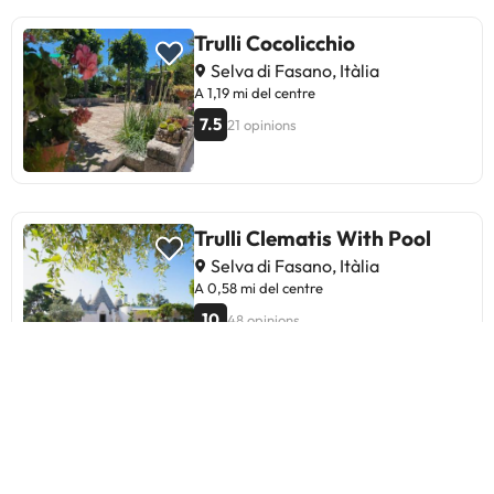
Trulli Cocolicchio
Selva di Fasano, Itàlia
A 1,19 mi del centre
7.5
21 opinions
Trulli Clematis With Pool
Selva di Fasano, Itàlia
A 0,58 mi del centre
10
48 opinions
Trulli Belvedere di Puglia
Selva di Fasano, Itàlia
A 2,06 mi del centre