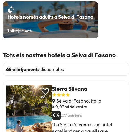
Hotels només adults a Selva di Fasano
1
allotjaments
Tots els nostres hotels a Selva di Fasano
68 allotjaments
disponibles
Sierra Silvana
Selva di Fasano, Itàlia
A 0,07 mi del centre
8.4
277 opinions
"La Sierra Silvana és un hotel
excel·lent per a aquells que