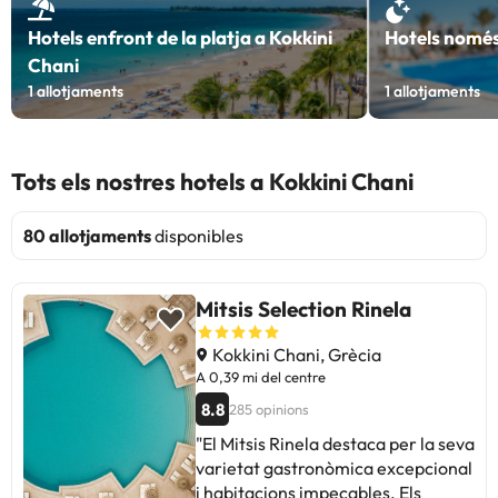
Hotels enfront de la platja a Kokkini
Hotels només
Chani
1
allotjaments
1
allotjaments
Tots els nostres hotels a Kokkini Chani
80 allotjaments
disponibles
Mitsis Selection Rinela
Kokkini Chani, Grècia
A 0,39 mi del centre
8.8
285 opinions
"El Mitsis Rinela destaca per la seva
varietat gastronòmica excepcional
i habitacions impecables. Els