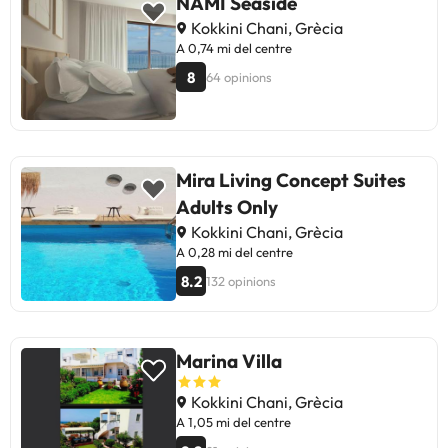
NAMI Seaside
Kokkini Chani, Grècia
A 0,74 mi del centre
8
64 opinions
Mira Living Concept Suites
Adults Only
Kokkini Chani, Grècia
A 0,28 mi del centre
8.2
132 opinions
Marina Villa
Kokkini Chani, Grècia
A 1,05 mi del centre