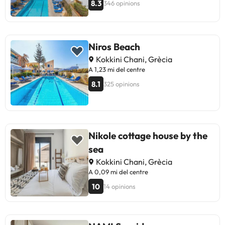
8.3
346 opinions
Niros Beach
Kokkini Chani, Grècia
A 1,23 mi del centre
8.1
325 opinions
Nikole cottage house by the
sea
Kokkini Chani, Grècia
A 0,09 mi del centre
10
14 opinions