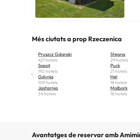
Més ciutats a prop Rzeczenica
Pruszcz Gdanski
Stegna
421 hotels
29 hotels
Sopot
Puck
192 hotels
21 hotels
Gdynia
Hel
109 hotels
18 hotels
Jastarnia
Malbork
34 hotels
18 hotels
Avantatges de reservar amb Amimi