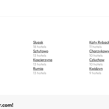
Slupsk
Katy Ryback
18 hotels
11 hotels
Sztutowo
Charzykow
13 hotels
10 hotels
Koscierzyna
Czluchow
13 hotels
10 hotels
Rumia
Kwidzyn
13 hotels
9 hotels
r.com!