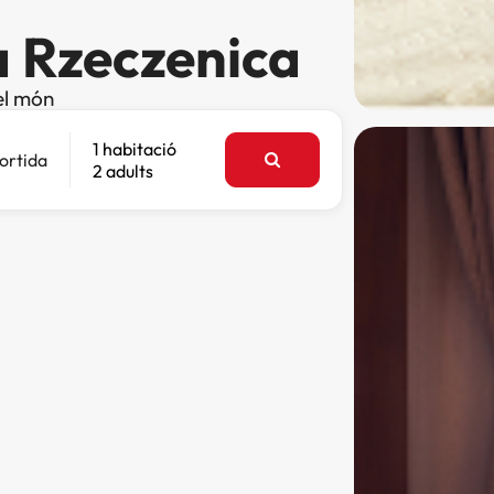
a Rzeczenica
el món
1 habitació
ortida
2 adults