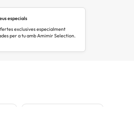
eus especials
fertes exclusives especialment
des per a tu amb Amimir Selection.
Mercè
Eli
M
E
Fa 8 dies
Fa 1
Tot molt correcte i pràctic
Tot perf