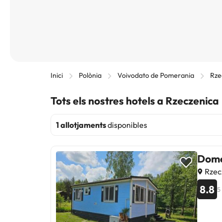
Inici
Polònia
Voivodato de Pomerania
Rze
Tots els nostres hotels a Rzeczenica
1 allotjaments
disponibles
Dome
Rzecz
8.8
5