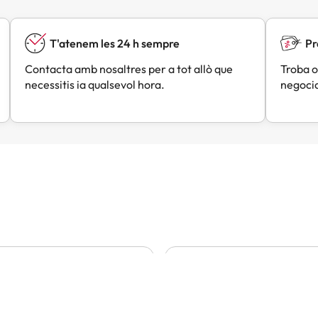
T'atenem les 24 h sempre
Pr
Contacta amb nosaltres per a tot allò que
Troba o
necessitis ia qualsevol hora.
negocia
Lou
Angels
A
Fa 5 dies
Fa 5 dies
trobat un molt bon preu
Tot molt bé