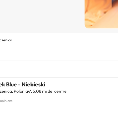
czenica
k Blue - Niebieski
enica, Polònia
A 5,08 mi del centre
 opinions