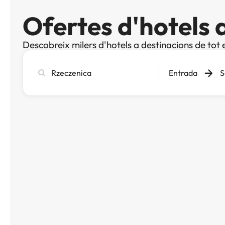
Ofertes d'hotels 
Descobreix milers d'hotels a destinacions de tot 
Cerca
Entrada
S
ciutat,
hotel
o
destinació