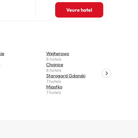
Veure hotel
ie
Wejherowo
Tczew
8 hotels
7 hotels
y
Chojnice
Krokowa
8 hotels
6 hotels
Starogard Gdanski
Suleczyno
7 hotels
5 hotels
Miastko
Reda
7 hotels
5 hotels