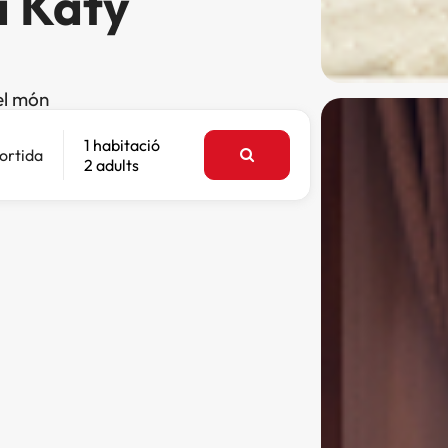
a Katy
el món
1 habitació
ortida
2 adults