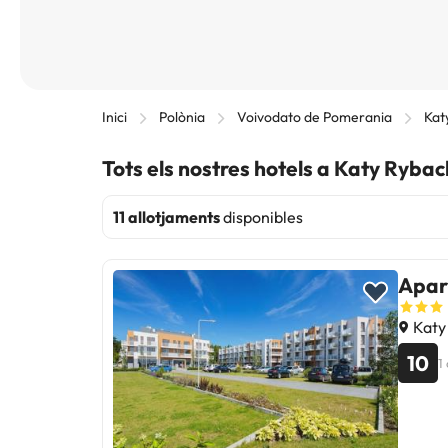
Inici
Polònia
Voivodato de Pomerania
Kat
Tots els nostres hotels a Katy Rybac
11 allotjaments
disponibles
Apar
Katy 
10
1