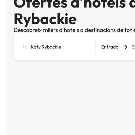
Ofertes d'hotels 
Rybackie
Descobreix milers d'hotels a destinacions de tot 
Cerca
Entrada
S
ciutat,
hotel
o
destinació