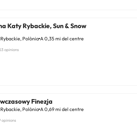
na Katy Rybackie, Sun & Snow
Rybackie, Polònia
A 0,35 mi del centre
53 opinions
wczasowy Finezja
Rybackie, Polònia
A 0,69 mi del centre
9 opinions