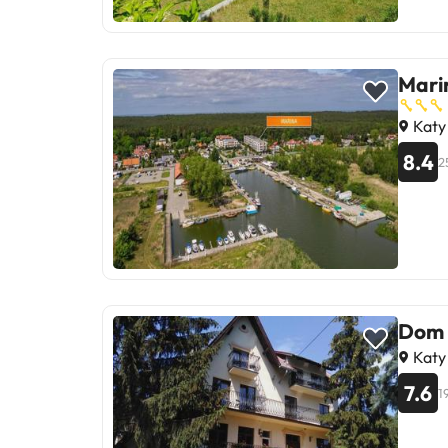
Mari
Katy 
8.4
2
Dom 
Katy 
7.6
1