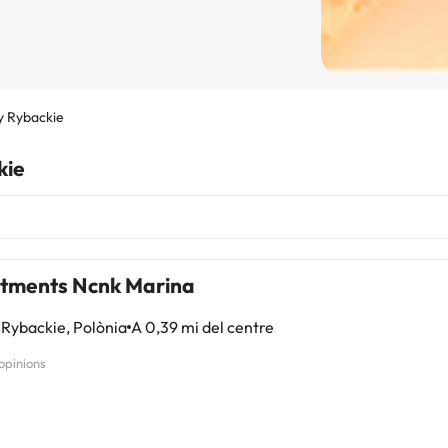
y Rybackie
kie
tments Ncnk Marina
Rybackie, Polònia
A 0,39 mi del centre
 opinions