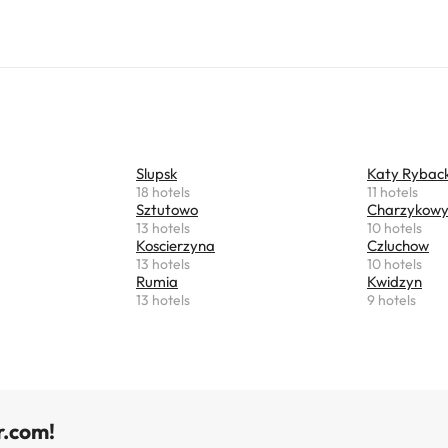
Slupsk
Katy Ryback
18 hotels
11 hotels
Sztutowo
Charzykow
13 hotels
10 hotels
Koscierzyna
Czluchow
13 hotels
10 hotels
Rumia
Kwidzyn
13 hotels
9 hotels
r.com!