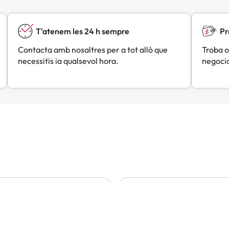
T'atenem les 24 h sempre
Pr
Contacta amb nosaltres per a tot allò que
Troba o
necessitis ia qualsevol hora.
negocia
Lou
Angels
A
Fa 3 dies
Fa 4 dies
trobat un molt bon preu
Tot molt bé