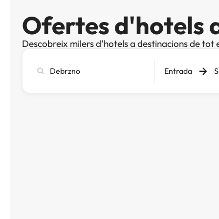
Ofertes d'hotels
Descobreix milers d'hotels a destinacions de tot 
Cerca
Entrada
S
ciutat,
hotel
o
destinació