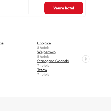
Veure hotel
ie
Chojnice
Miastko
8 hotels
7 hotels
y
Wejherowo
Krokowa
8 hotels
6 hotels
Starogard Gdanski
Reda
7 hotels
5 hotels
Tczew
Suleczyno
7 hotels
5 hotels