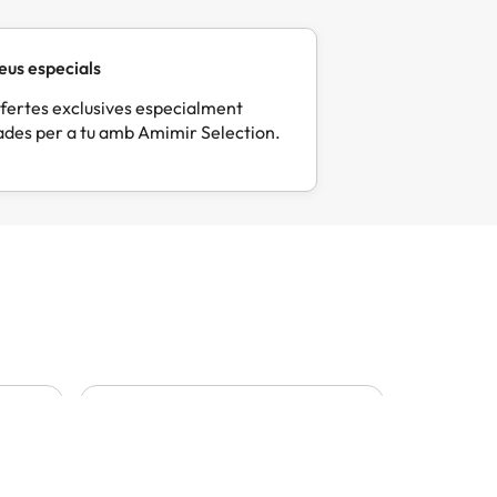
eus especials
fertes exclusives especialment
des per a tu amb Amimir Selection.
Mercè
Eli
M
E
Fa 6 dies
Fa 
Tot molt correcte i pràctic
Tot perf