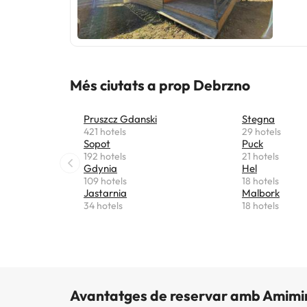
Més ciutats a prop Debrzno
Pruszcz Gdanski
Stegna
421 hotels
29 hotels
Sopot
Puck
192 hotels
21 hotels
Gdynia
Hel
109 hotels
18 hotels
Jastarnia
Malbork
34 hotels
18 hotels
Avantatges de reservar amb Amimi