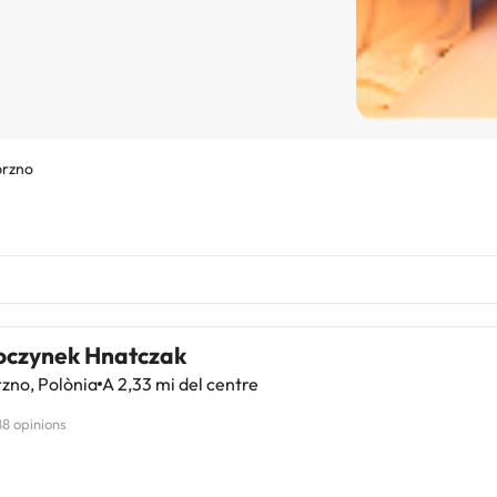
rzno
czynek Hnatczak
zno, Polònia
A 2,33 mi del centre
88 opinions