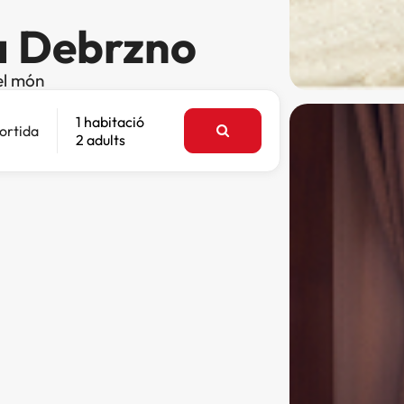
 a Debrzno
el món
1 habitació
ortida
2 adults