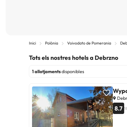
Inici
Polònia
Voivodato de Pomerania
Deb
Tots els nostres hotels a Debrzno
1 allotjaments
disponibles
Wypo
Debr
8.7
1