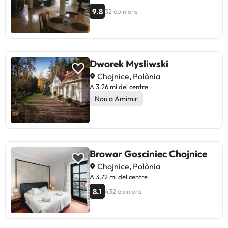
9.8
32 opinions
Dworek Mysliwski
Chojnice, Polònia
A 3,26 mi del centre
Nou a Amimir
Browar Gosciniec Chojnice
Chojnice, Polònia
A 3,72 mi del centre
8.1
432 opinions