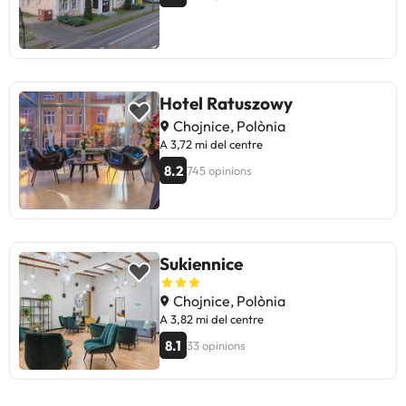
Hotel Ratuszowy
Chojnice, Polònia
A 3,72 mi del centre
8.2
745 opinions
Sukiennice
Chojnice, Polònia
A 3,82 mi del centre
8.1
33 opinions