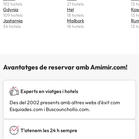
192 hotels
21 hotels
13 h
Gdynia
Hel
Kos
109 hotels
18 hotels
13 h
Jastarnia
Malbork
Rum
34 hotels
18 hotels
13 h
Avantatges de reservar amb Amimir.com!
Experts en viatges i hotels
Des del 2002 presents amb altres webs d'èxit com
Esquiades.com i Buscounchollo.com.
T'atenem les 24 h sempre