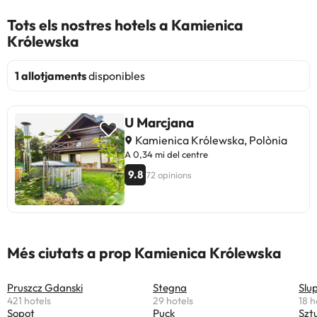
Tots els nostres hotels a Kamienica
Królewska
1 allotjaments
disponibles
U Marcjana
Kamienica Królewska, Polònia
A 0,34 mi del centre
9.8
72 opinions
Més ciutats a prop Kamienica Królewska
Pruszcz Gdanski
Stegna
Slu
421 hotels
29 hotels
18 h
Sopot
Puck
Szt