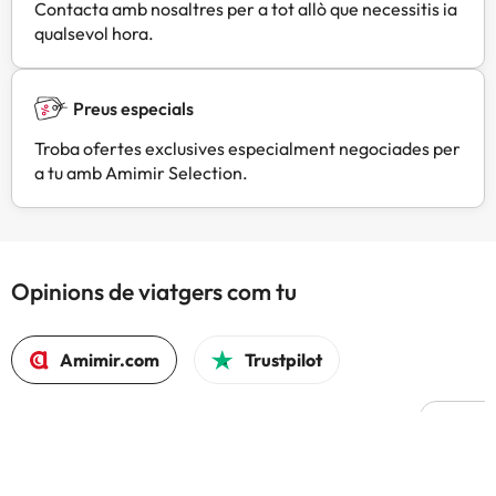
Contacta amb nosaltres per a tot allò que necessitis ia
qualsevol hora.
Preus especials
Troba ofertes exclusives especialment negociades per
a tu amb Amimir Selection.
Opinions de viatgers com tu
Amimir.com
Trustpilot
L
F