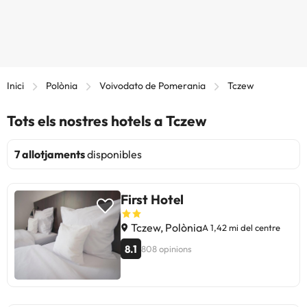
Inici
Polònia
Voivodato de Pomerania
Tczew
Tots els nostres hotels a Tczew
7 allotjaments
disponibles
First Hotel
Tczew, Polònia
A 1,42 mi del centre
8.1
808 opinions