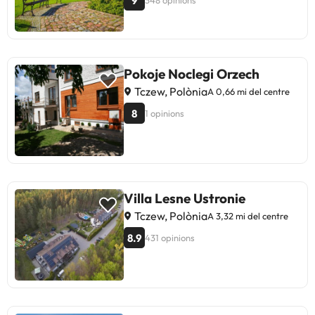
9
348 opinions
Pokoje Noclegi Orzech
Tczew, Polònia
A 0,66 mi del centre
8
1 opinions
Villa Lesne Ustronie
Tczew, Polònia
A 3,32 mi del centre
8.9
431 opinions