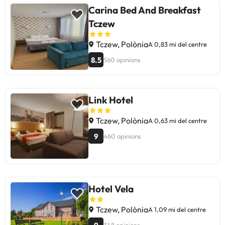
Carina Bed And Breakfast
Tczew
Tczew, Polònia
A 0,83 mi del centre
8.5
560 opinions
Link Hotel
Tczew, Polònia
A 0,63 mi del centre
9
460 opinions
Hotel Vela
Tczew, Polònia
A 1,09 mi del centre