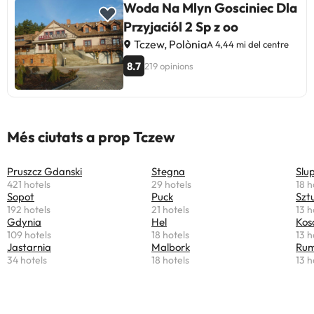
Woda Na Mlyn Gosciniec Dla
Przyjaciól 2 Sp z oo
Tczew, Polònia
A 4,44 mi del centre
8.7
219 opinions
Més ciutats a prop Tczew
Pruszcz Gdanski
Stegna
Slu
421 hotels
29 hotels
18 h
Sopot
Puck
Szt
192 hotels
21 hotels
13 h
Gdynia
Hel
Kos
109 hotels
18 hotels
13 h
Jastarnia
Malbork
Rum
34 hotels
18 hotels
13 h