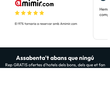
F
Hem t
compa
El 97% tornaria a reservar amb Amimir.com
Assabenta't abans que ningú
Rep GRATIS ofertes d'hotels dels bons, dels que et fan
flipar. A més de sorteigs, contingut útil i totes les
novetats de la nostra web i App. 200 mil persones ja
estan subscrites i llegint-nos, t'apuntes tu també?
Introdueix el teu email