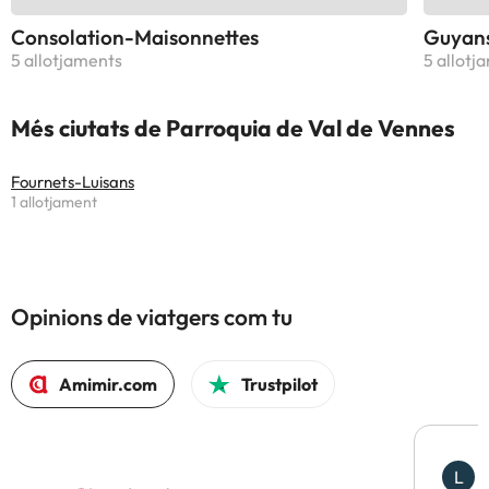
Consolation-Maisonnettes
Guyan
5 allotjaments
5 allotj
Més ciutats de Parroquia de Val de Vennes
Fournets-Luisans
1 allotjament
Opinions de viatgers com tu
Amimir.com
Trustpilot
L