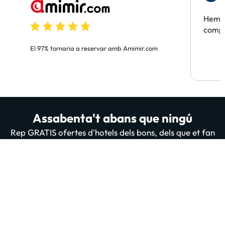
F
Hem t
compa
El 97% tornaria a reservar amb Amimir.com
Assabenta't abans que ningú
Rep GRATIS ofertes d'hotels dels bons, dels que et fan
flipar. A més de sorteigs, contingut útil i totes les
novetats de la nostra web i App. 200 mil persones ja
estan subscrites i llegint-nos, t'apuntes tu també?
Introdueix el teu email