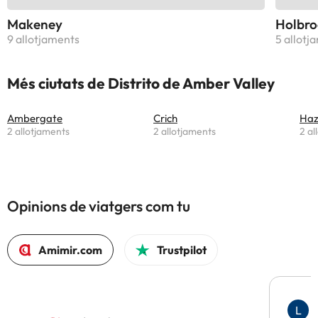
Makeney
Holbro
9 allotjaments
5 allotj
Més ciutats de Distrito de Amber Valley
Ambergate
Crich
Haz
2 allotjaments
2 allotjaments
2 al
Opinions de viatgers com tu
Amimir.com
Trustpilot
L