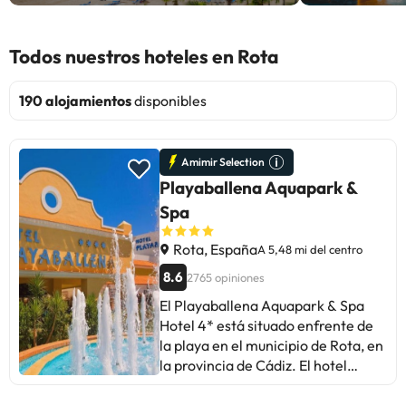
Todos nuestros hoteles en Rota
190 alojamientos
disponibles
Amimir Selection
Playaballena Aquapark &
Spa
Rota, España
A 5,48 mi del centro
8.6
2765 opiniones
El Playaballena Aquapark & Spa
Hotel 4* está situado enfrente de
la playa en el municipio de Rota, en
la provincia de Cádiz. El hotel
cuenta con una recepción 24 horas,
para que puedan ayudar siempre