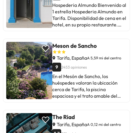
Hospederia Almundo Bienvenido al
bonitas y un ambiente acogedor.
1 estrella Hospederia Almundo en
Perfecto para quienes valoran el
Tarifa. Disponibilidad de cena en el
trato cercano y las instalaciones
hotel, en su propio restaurante.
bien cuidadas. ¡Una opción
Caracteristicas de la habitacion
recomendable para disfrutar de
Hospederia Almundo. Cada
Tarifa!
habitacion tiene plancha y tabla de
Meson de Sancho
planchar. Acceso a internet
disponible en todas las
Tarifa, España
A 5,59 mi del centro
habitaciones.
9
2453 opiniones
En el Mesón de Sancho, los
huéspedes valoran la ubicación
cerca de Tarifa, la piscina
espaciosa y el trato amable del
personal. Algunos mencionan
problemas de ruido en
habitaciones cercanas a la
The Riad
carretera y Wi-Fi deficiente.
Tarifa, España
A 0,12 mi del centro
Destacan la decoración andaluza,