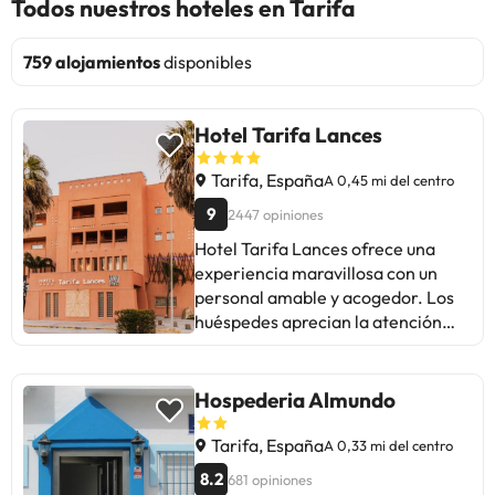
Todos nuestros hoteles en Tarifa
759 alojamientos
disponibles
Hotel Tarifa Lances
Tarifa, España
A 0,45 mi del centro
9
2447 opiniones
Hotel Tarifa Lances ofrece una
experiencia maravillosa con un
personal amable y acogedor. Los
huéspedes aprecian la atención
personalizada, la piscina y la
cafetería. Algunos comentarios
sugieren mejorar la actitud del
Hospederia Almundo
personal de recepción y el servicio
de Wi-Fi. En general, es un hotel
Tarifa, España
A 0,33 mi del centro
encantador, ideal para sentirse
8.2
681 opiniones
como en casa, con habitaciones