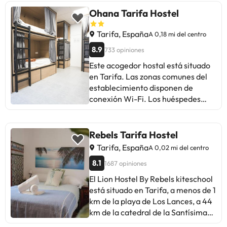
playa y tome el sol en la fina arena.
señalan la falta de limpieza en
Ohana Tarifa Hostel
ciertas áreas y problemas como
olores a humedad y piscina sucia.
Tarifa, España
A 0,18 mi del centro
Aunque hay críticas, la mayoría
8.9
733 opiniones
destaca la belleza de las
Este acogedor hostal está situado
instalaciones y la atención del
en Tarifa. Las zonas comunes del
personal. En resumen, un hotel
establecimiento disponen de
acogedor y bien situado, ideal para
conexión Wi-Fi. Los huéspedes
viajeros que buscan explorar
siempre serán bien recibidos ya
Tarifa.
que esta propiedad dispone de
recepción 24 horas. Hostel Ohana
Rebels Tarifa Hostel
Tarifa es consciente de que la
Tarifa, España
A 0,02 mi del centro
accesibilidad de todos los clientes
8.1
1687 opiniones
es esencial. Por eso, cuenta con
habitaciones accesibles y dispone
El Lion Hostel By Rebels kiteschool
de accesos totalmente adaptados
está situado en Tarifa, a menos de 1
para personas de movilidad
km de la playa de Los Lances, a 44
reducida. Asimismo, las
km de la catedral de la Santísima
instalaciones cuentan con
Trinidad y a 45 km de la catedral de