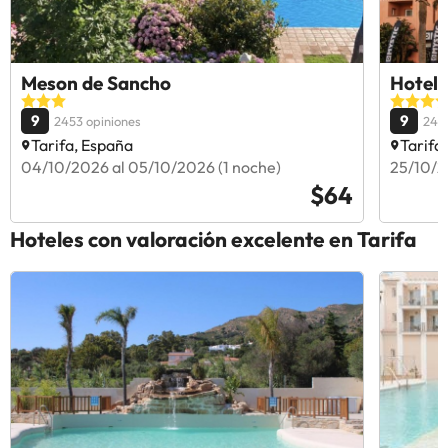
Meson de Sancho
Hotel 
9
9
2453 opiniones
244
Tarifa, España
Tarifa
04/10/2026 al 05/10/2026 (1 noche)
25/10/2
$64
Hoteles con valoración excelente en Tarifa