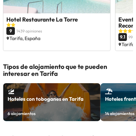
Hotel Restaurante La Torre
Event 
Reco
9
1439 opiniones
9.1
994 
Tarifa, España
Tarifa
Tipos de alojamiento que te pueden
interesar en Tarifa
Hoteles con toboganes en Tarifa
Hoteles frent
6
alojamientos
14
alojamientos