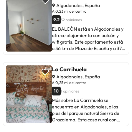
Algodonales, España
A 0,23 mi del centro
9.2
32 opiniones
EL BALCÓN está en Algodonales y
ofrece alojamiento con balcón y
wifi gratis. Este apartamento está
a 36 km de Plaza de España y a 37
km de Iglesia de Santa María la
Mayor. Este apartamento con aire
acondicionado ofrece acceso
La Carrihuela
directo a una terraza y cuenta con 1
Algodonales, España
dormitorio y cocina totalmente
A 0,25 mi del centro
equipada. Hay TV de pantalla
10
1 opiniones
plana. Cueva del Gato está a 34 km
del alojamiento, y Alameda del
Más sobre La Carrihuela se
Tajo está a 36 km. El aeropuerto
encuentra en Algodonales, a los
(Aeropuerto de Jerez) está a 79
pies del parque natural Sierra de
km.En este alojamiento no se
Grazalema. Esta casa rural con
pueden celebrar despedidas de
encanto se halla a 5 minutos a pie