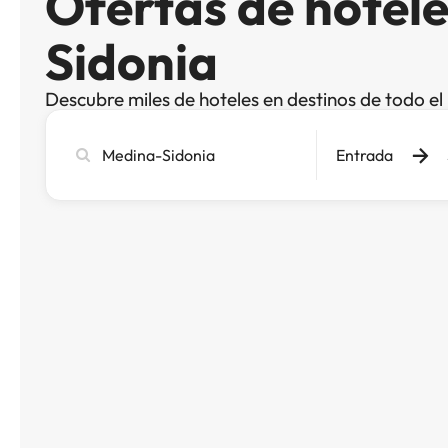
Ofertas de hotel
Sidonia
Descubre miles de hoteles en destinos de todo e
Busca
Entrada
ciudad,
hotel
o
destino