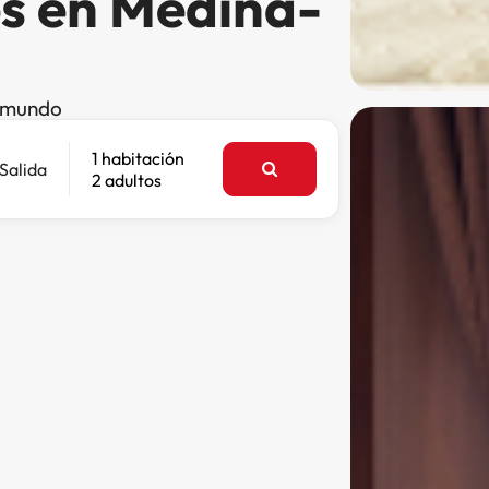
es en Medina-
l mundo
1 habitación
Salida
2 adultos