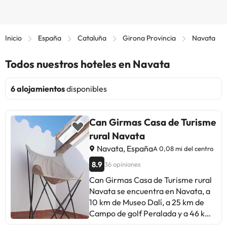
Inicio
España
Cataluña
Girona Provincia
Navata
Todos nuestros hoteles en Navata
6 alojamientos
disponibles
Can Girmas Casa de Turisme
rural Navata
Navata, España
A 0,08 mi del centro
8.9
36 opiniones
Can Girmas Casa de Turisme rural
Navata se encuentra en Navata, a
10 km de Museo Dalí, a 25 km de
Campo de golf Peralada y a 46 km
de Estación de tren de Girona. Este