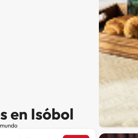
s en Isóbol
l mundo