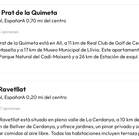
 Prat de la Quimeta
l, España
A 0,70 mi del centro
3 opiniones
at de la Quimeta está en All, a 11 km de Real Club de Golf de Ce
Masella y a 17 km de Museo Municipal de Llívia. Este apartament
Parque Natural del Cadí-Moixeró y a 26 km de Estación de esquí
nevera y
illas, y 3 baños con ducha, secador de pelo y lavadora. Hay toall
to. Jardines de Artigas está a 35 km del alojamiento. El
erto (Aeropuerto de Andorra-La Seu d'Urgell) está a 43 km.Ge
Ravetllat
icular
l, España
A 0,20 mi del centro
17 opiniones
Ravetllat está situado en pleno valle de La Cerdanya, a 10 km d
m de Bellver de Cerdanya, y ofrece jardines, un pinar privado y 
l aire libre. Todas las habitaciones incluyen terraza privada y