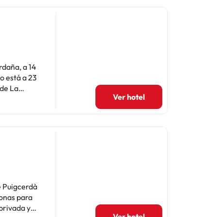
rdaña, a 14
o está a 23
 de La
Ver hotel
as y ropa de
stionado por
e Puigcerdà
zonas para
Ver hotel