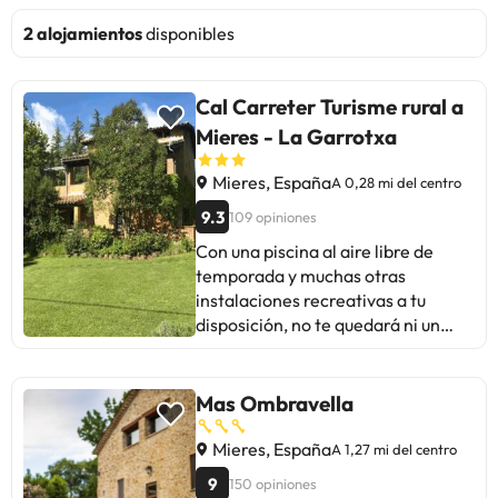
2 alojamientos
disponibles
Cal Carreter Turisme rural a
Mieres - La Garrotxa
Mieres, España
A 0,28 mi del centro
9.3
109 opiniones
Con una piscina al aire libre de
temporada y muchas otras
instalaciones recreativas a tu
disposición, no te quedará ni un
minuto libre. Tienes también una
terraza y jardín donde sentarte a
contemplar el paisaje.. Tendrás
Mas Ombravella
atención multilingüe y café o té en
las zonas comunes a tu disposición.
Mieres, España
A 1,27 mi del centro
¿Estás organizando un evento en
9
150 opiniones
Mieres? En esta casa rural tienes a